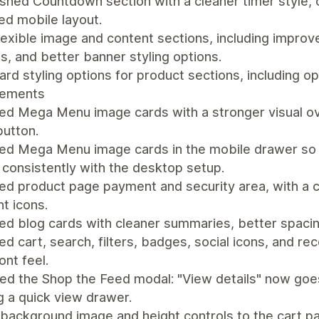
shed Countdown section with a cleaner timer style, op
ed mobile layout.
exible image and content sections, including improve
s, and better banner styling options.
rd styling options for product sections, including o
vements
d Mega Menu image cards with a stronger visual over
button.
ed Mega Menu image cards in the mobile drawer so he
 consistently with the desktop setup.
d product page payment and security area, with a cl
t icons.
d blog cards with cleaner summaries, better spacin
d cart, search, filters, badges, social icons, and 
ont feel.
ied the Shop the Feed modal: "View details" now goe
 a quick view drawer.
background image and height controls to the cart p