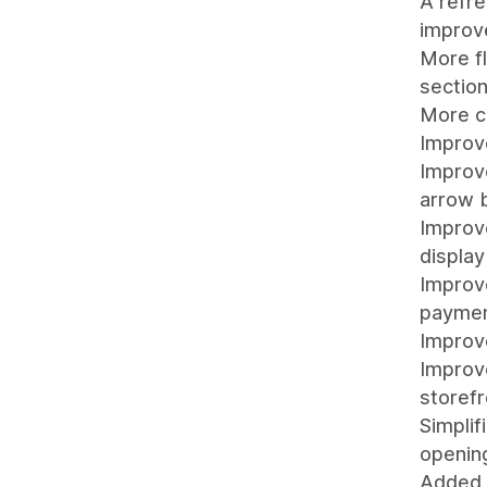
A refre
improv
More fl
section
More ca
Impro
Improve
arrow 
Improv
display
Improve
paymen
Improve
Improve
storefr
Simplif
opening
Added 