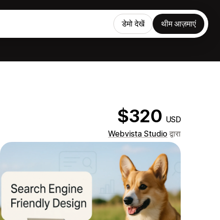
डेमो देखें
थीम आज़माएं
$320
USD
Webvista Studio
द्वारा