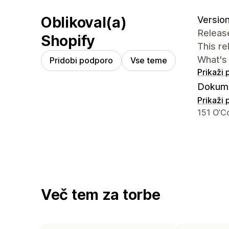
Oblikoval(a)
Version
Release
Shopify
This r
What's
Pridobi podporo
Vse teme
Prikaži
Dokume
Prikaži
Podatki 
151 O’C
Več tem za torbe