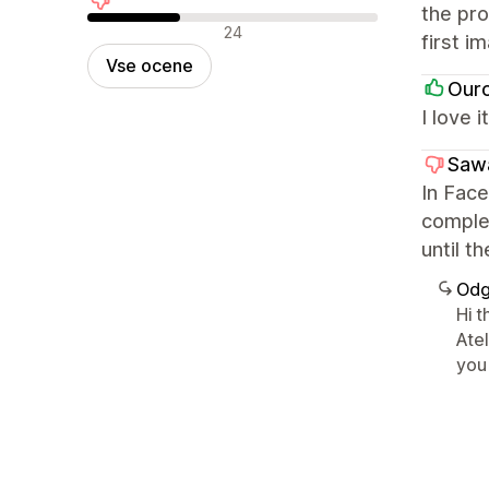
the pro
Negativne ocene
24
first i
Vse ocene
Our
I love 
Saw
In Fac
complet
until 
Odg
Hi t
Ate
you