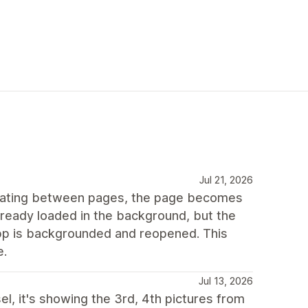
Jul 21, 2026
igating between pages, the page becomes
lready loaded in the background, but the
 app is backgrounded and reopened. This
e.
Jul 13, 2026
l, it's showing the 3rd, 4th pictures from