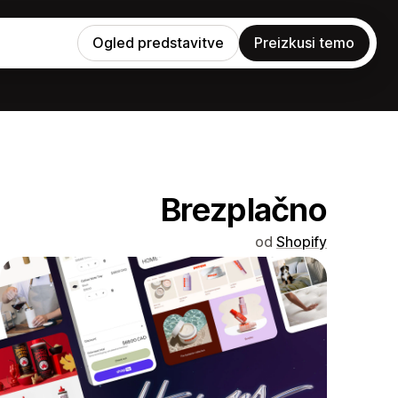
Ogled predstavitve
Preizkusi temo
Brezplačno
od
Shopify