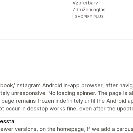
Vzorci barv
Združeni oglas
SHOPIFY PLUS
ebook/Instagram Android in-app browser, after nav
ely unresponsive. No loading spinner. The page is a
 page remains frozen indefinitely until the Android
t occur in desktop works fine, even after the updat
essta
newer versions, on the homepage, if we add a carouse