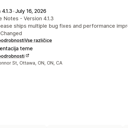
 4.1.3
•
July 16, 2026
 Notes - Version 4.1.3
elease ships multiple bug fixes and performance imp
 Changed
 podrobnosti
Vse različice
ntacija teme
 podrobnosti
za stik z oblikovalcem
onnor St, Ottawa, ON, ON, CA