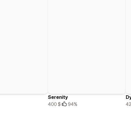
Serenity
D
400 $
94%
42