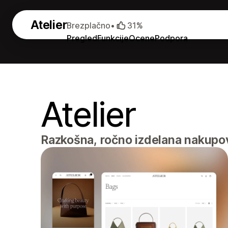
Atelier
Brezplačno
•
31%
Pregled
Funkcije
Ocene
Podpora
Atelier
Razkošna, ročno izdelana nakupov