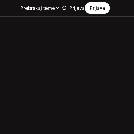
Prebrskaj teme
Prijava
Prijava