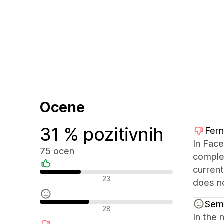
Ocene
31 % pozitivnih
Fern
In Fac
75 ocen
complet
current
Pozitivne ocene
23
does no
Sem
Nevtralne ocene
28
In the 