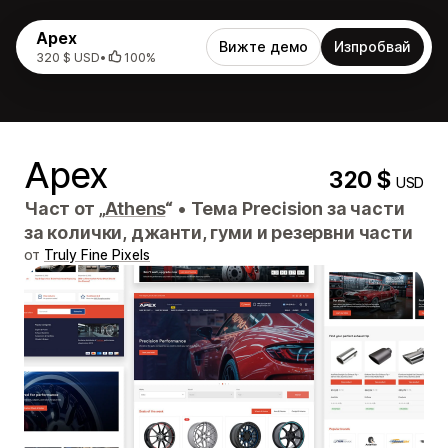
Apex
Вижте демо
Изпробвай
320 $ USD
•
100%
Apex
320 $
USD
Част от „
Athens
“
•
Тема Precision за части
за колички, джанти, гуми и резервни части
от
Truly Fine Pixels