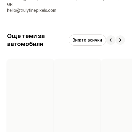
GR
hello@trulyfinepixels.com
Още теми за
Вижте всички
автомобили