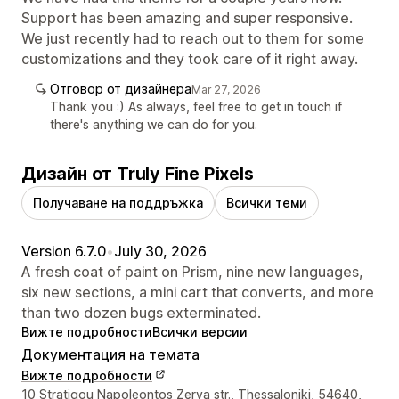
Support has been amazing and super responsive.
We just recently had to reach out to them for some
customizations and they took care of it right away.
Отговор от дизайнера
Mar 27, 2026
Thank you :) As always, feel free to get in touch if
there's anything we can do for you.
Дизайн от Truly Fine Pixels
Получаване на поддръжка
Всички теми
Version 6.7.0
•
July 30, 2026
A fresh coat of paint on Prism, nine new languages,
six new sections, a mini cart that converts, and more
than two dozen bugs exterminated.
Вижте подробности
Всички версии
Документация на темата
Вижте подробности
Данни за връзка с дизайнера
10 Stratigou Napoleontos Zerva str., Thessaloniki, 54640,