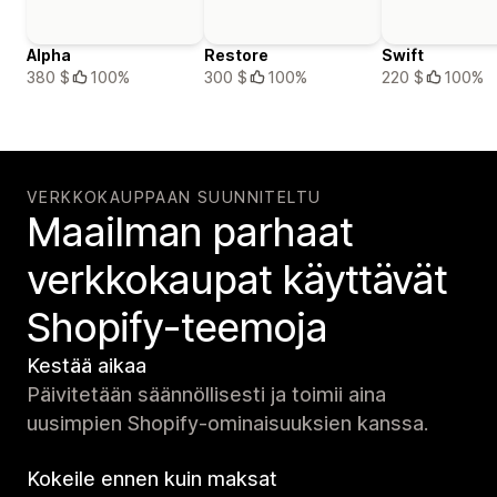
Alpha
Restore
Swift
380 $
100%
300 $
100%
220 $
100%
VERKKOKAUPPAAN SUUNNITELTU
Maailman parhaat
verkko­kaupat käyttävät
Shopify-teemoja
Kestää aikaa
Päivitetään säännöllisesti ja toimii aina
uusimpien Shopify-ominaisuuksien kanssa.
Kokeile ennen kuin maksat