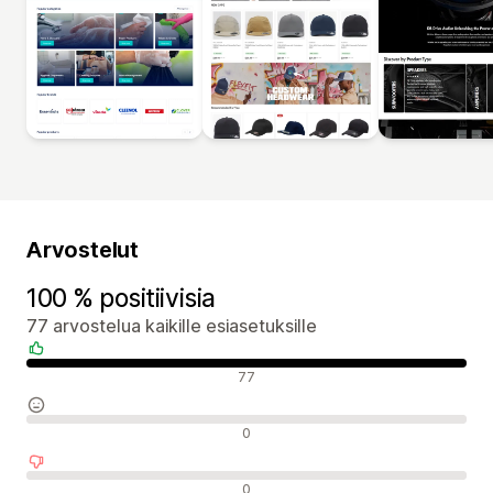
Arvostelut
100 % positiivisia
77 arvostelua kaikille esiasetuksille
Positiiviset arvostelut
77
Neutraalit arvostelut
0
Negatiiviset arvostelut
0