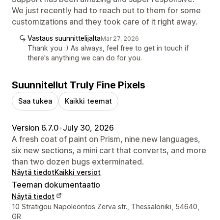
We just recently had to reach out to them for some
customizations and they took care of it right away.
Vastaus suunnittelijalta
Mar 27, 2026
Thank you :) As always, feel free to get in touch if
there's anything we can do for you.
Suunnitellut Truly Fine Pixels
Saa tukea
Kaikki teemat
Version 6.7.0
•
July 30, 2026
A fresh coat of paint on Prism, nine new languages,
six new sections, a mini cart that converts, and more
than two dozen bugs exterminated.
Näytä tiedot
Kaikki versiot
Teeman dokumentaatio
Näytä tiedot
Suunnittelijan yhteystiedot
10 Stratigou Napoleontos Zerva str., Thessaloniki, 54640,
GR