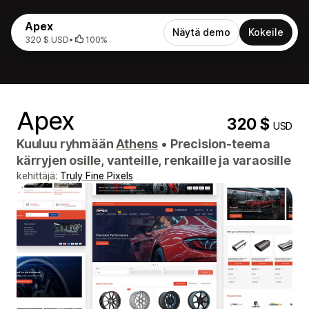
Apex
Näytä demo
Kokeile
320 $ USD
•
100%
Apex
320 $
USD
Kuuluu ryhmään
Athens
•
Precision-teema
kärryjen osille, vanteille, renkaille ja varaosille
kehittäjä:
Truly Fine Pixels