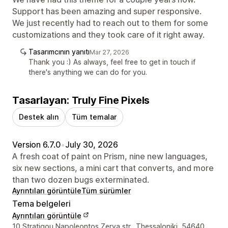
Support has been amazing and super responsive.
We just recently had to reach out to them for some
customizations and they took care of it right away.
Tasarımcının yanıtı
Mar 27, 2026
Thank you :) As always, feel free to get in touch if
there's anything we can do for you.
Tasarlayan: Truly Fine Pixels
Destek alın
Tüm temalar
Version 6.7.0
•
July 30, 2026
A fresh coat of paint on Prism, nine new languages,
six new sections, a mini cart that converts, and more
than two dozen bugs exterminated.
Ayrıntıları görüntüle
Tüm sürümler
Tema belgeleri
Ayrıntıları görüntüle
Tasarımcı iletişim bilgileri
10 Stratigou Napoleontos Zerva str., Thessaloniki, 54640,