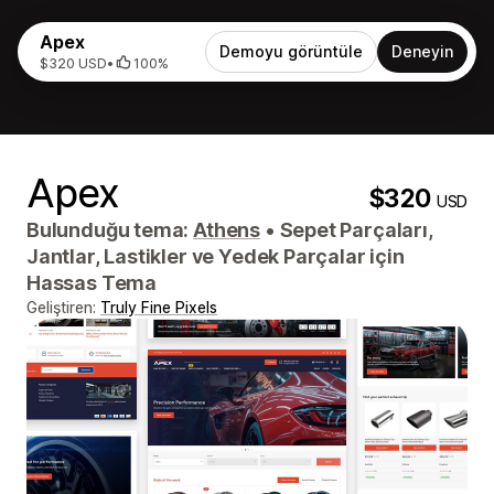
Apex
Demoyu görüntüle
Deneyin
$320 USD
•
100%
Apex
$320
USD
Bulunduğu tema:
Athens
•
Sepet Parçaları,
Jantlar, Lastikler ve Yedek Parçalar için
Hassas Tema
Geliştiren:
Truly Fine Pixels