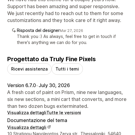
Support has been amazing and super responsive.
We just recently had to reach out to them for some
customizations and they took care of it right away.
Risposta del designer
Mar 27, 2026
Thank you :) As always, feel free to get in touch if
there's anything we can do for you.
Progettato da Truly Fine Pixels
Ricevi assistenza
Tutti i temi
Version 6.7.0
•
July 30, 2026
A fresh coat of paint on Prism, nine new languages,
six new sections, a mini cart that converts, and more
than two dozen bugs exterminated.
Visualizza dettagli
Tutte le versioni
Documentazione del tema
Visualizza dettagli
Recapiti del designer
10 Stratigou Napoleontos Zerva str., Thessaloniki, 54640,