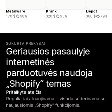
Metalware
Krank
Depot
170 $
98%
320 $
95%
360 $
79%
SUKURTA PREKYBAI
Geriausios pasaulyje
internetinės
parduotuvės naudoja
„Shopify“ temas
Pritaikyta ateičiai
Reguliariai atnaujinama ir visada suderinama su
naujausiomis „Shopify“ funkcijomis.