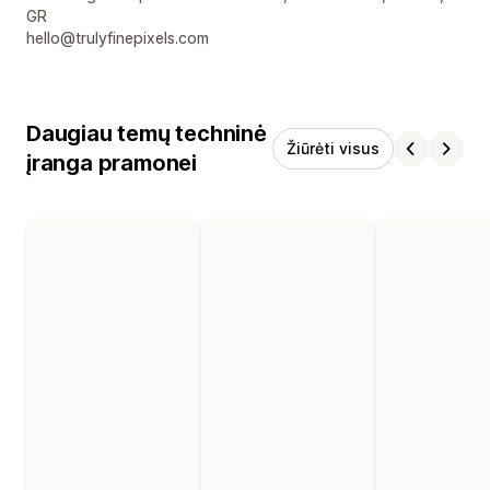
GR
hello@trulyfinepixels.com
Daugiau temų techninė
Žiūrėti visus
įranga pramonei