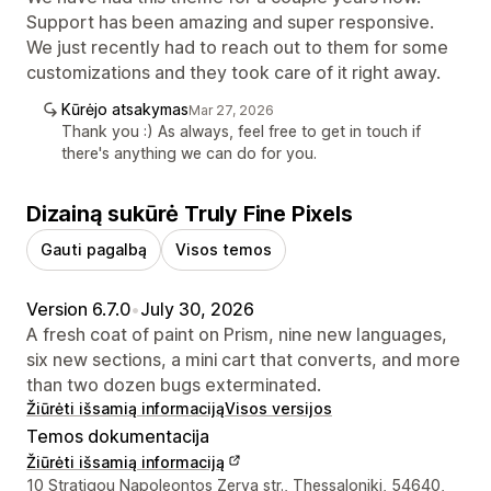
Support has been amazing and super responsive.
We just recently had to reach out to them for some
customizations and they took care of it right away.
Kūrėjo atsakymas
Mar 27, 2026
Thank you :) As always, feel free to get in touch if
there's anything we can do for you.
Dizainą sukūrė Truly Fine Pixels
Gauti pagalbą
Visos temos
Version 6.7.0
•
July 30, 2026
A fresh coat of paint on Prism, nine new languages,
six new sections, a mini cart that converts, and more
than two dozen bugs exterminated.
Žiūrėti išsamią informaciją
Visos versijos
Temos dokumentacija
Žiūrėti išsamią informaciją
Kūrėjo kontaktiniai duomenys
10 Stratigou Napoleontos Zerva str., Thessaloniki, 54640,