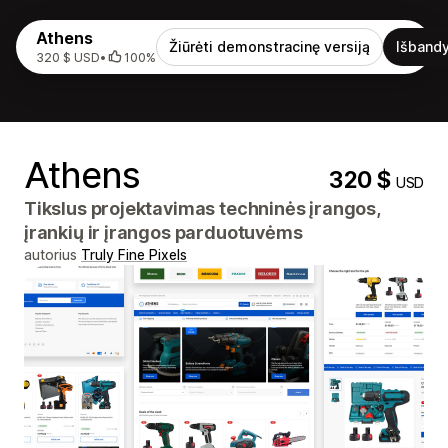
Athens
Žiūrėti demonstracinę versiją
Išbandy
320 $ USD
•
100%
Athens
320 $
USD
Tikslus projektavimas techninės įrangos,
įrankių ir įrangos parduotuvėms
autorius
Truly Fine Pixels