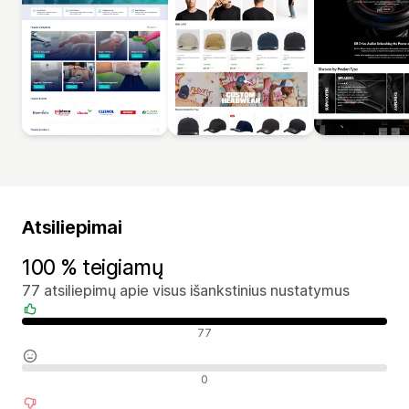
Atsiliepimai
100 % teigiamų
77 atsiliepimų apie visus išankstinius nustatymus
Teigiami atsiliepimai
77
Neutralūs atsiliepimai
0