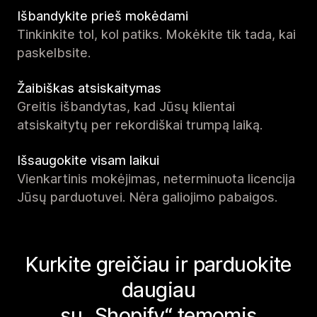
Išbandykite prieš mokėdami
Tinkinkite tol, kol patiks. Mokėkite tik tada, kai
paskelbsite.
Žaibiškas atsiskaitymas
Greitis išbandytas, kad Jūsų klientai
atsiskaitytų per rekordiškai trumpą laiką.
Išsaugokite visam laikui
Vienkartinis mokėjimas, neterminuota licencija
Jūsų parduotuvei. Nėra galiojimo pabaigos.
Kurkite greičiau ir parduokite
daugiau
su „Shopify“ temomis