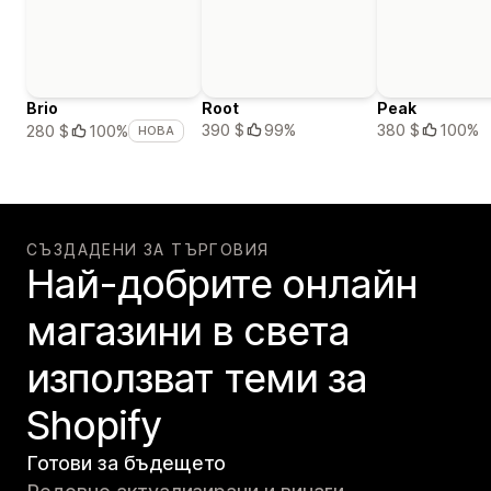
Brio
Root
Peak
390 $
99%
380 $
100%
280 $
100%
НОВА
СЪЗДАДЕНИ ЗА ТЪРГОВИЯ
Най-добрите онлайн
магазини в света
използват теми за
Shopify
Готови за бъдещето