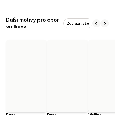
Další motivy pro obor
Zobrazit vše
wellness
Root
Peak
Wellina