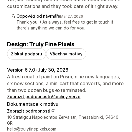
customizations and they took care of it right away.
Odpověď od návrháře
Mar 27, 2026
Thank you :) As always, feel free to get in touch if
there's anything we can do for you.
Design: Truly Fine Pixels
Získat podporu
Všechny motivy
Version 6.7.0
•
July 30, 2026
A fresh coat of paint on Prism, nine new languages,
six new sections, a mini cart that converts, and more
than two dozen bugs exterminated.
Zobrazit podrobnosti
Všechny verze
Dokumentace k motivu
Zobrazit podrobnosti
Kontaktní údaje designéra
10 Stratigou Napoleontos Zerva str., Thessaloniki, 54640,
GR
hello@trulyfinepixels.com