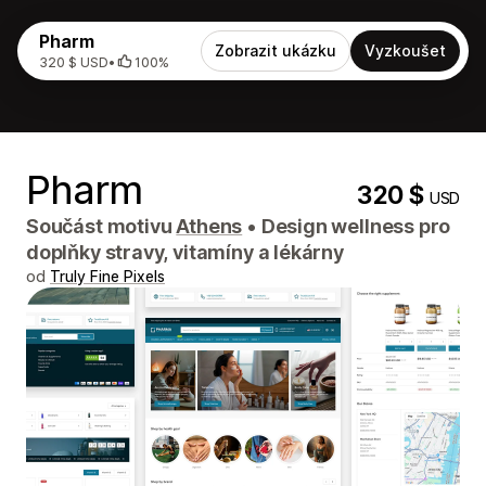
Pharm
Zobrazit ukázku
Vyzkoušet
320 $ USD
•
100%
Pharm
320 $
USD
Součást motivu
Athens
•
Design wellness pro
doplňky stravy, vitamíny a lékárny
od
Truly Fine Pixels