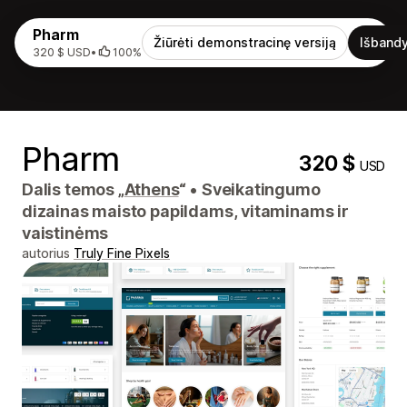
Pharm
Žiūrėti demonstracinę versiją
Išbandy
320 $ USD
•
100%
Pharm
320 $
USD
Dalis temos „
Athens
“
•
Sveikatingumo
dizainas maisto papildams, vitaminams ir
vaistinėms
autorius
Truly Fine Pixels