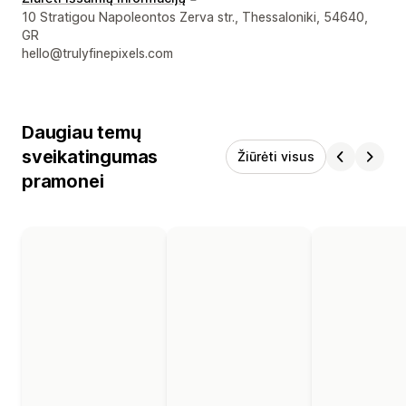
Kūrėjo kontaktiniai duomenys
10 Stratigou Napoleontos Zerva str., Thessaloniki, 54640,
GR
hello@trulyfinepixels.com
Daugiau temų
sveikatingumas
Žiūrėti visus
pramonei