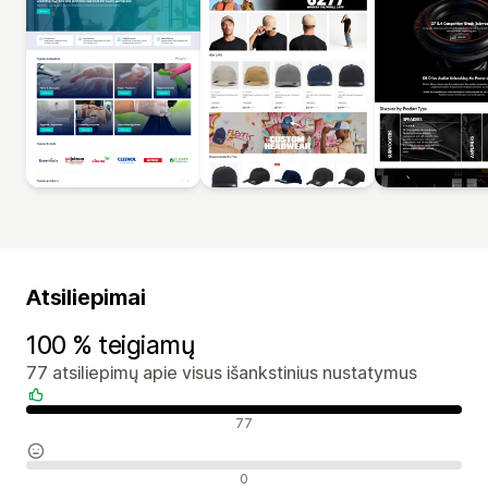
Atsiliepimai
100 % teigiamų
77 atsiliepimų apie visus išankstinius nustatymus
Teigiami atsiliepimai
77
Neutralūs atsiliepimai
0