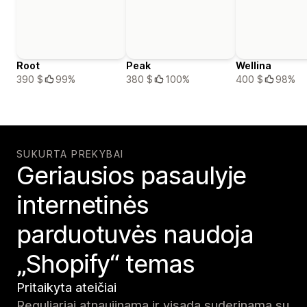
Root
Peak
Wellina
390 $
99%
380 $
100%
400 $
98%
SUKURTA PREKYBAI
Geriausios pasaulyje
internetinės
parduotuvės naudoja
„Shopify“ temas
Pritaikyta ateičiai
Reguliariai atnaujinama ir visada suderinama su