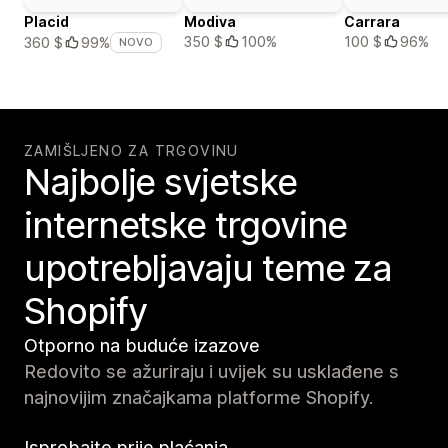
Placid
Modiva
Carrara
350 $
100%
100 $
96%
360 $
99%
NOVO
ZAMIŠLJENO ZA TRGOVINU
Najbolje svjetske
internetske trgovine
upotrebljavaju teme za
Shopify
Otporno na buduće izazove
Redovito se ažuriraju i uvijek su usklađene s
najnovijim značajkama platforme Shopify.
Isprobajte prije plaćanja