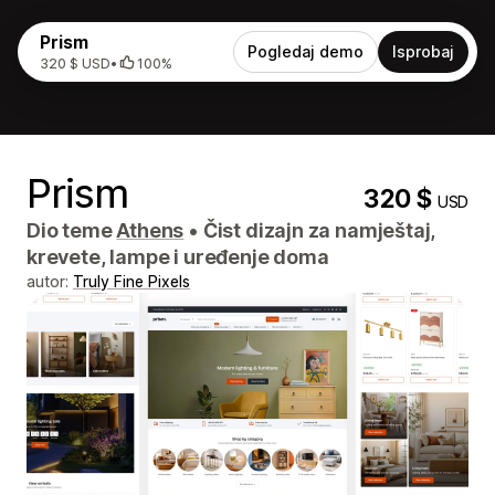
Prism
Pogledaj demo
Isprobaj
320 $ USD
•
100%
Prism
320 $
USD
Dio teme
Athens
•
Čist dizajn za namještaj,
krevete, lampe i uređenje doma
autor:
Truly Fine Pixels