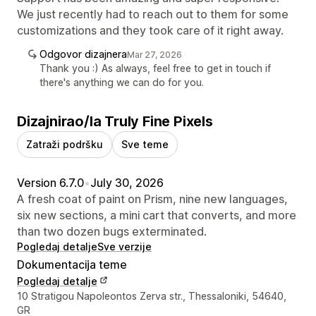
We just recently had to reach out to them for some
customizations and they took care of it right away.
Odgovor dizajnera
Mar 27, 2026
Thank you :) As always, feel free to get in touch if
there's anything we can do for you.
Dizajnirao/la Truly Fine Pixels
Zatraži podršku
Sve teme
Version 6.7.0
•
July 30, 2026
A fresh coat of paint on Prism, nine new languages,
six new sections, a mini cart that converts, and more
than two dozen bugs exterminated.
Pogledaj detalje
Sve verzije
Dokumentacija teme
Pogledaj detalje
Podaci za kontakt dizajnera
10 Stratigou Napoleontos Zerva str., Thessaloniki, 54640,
GR