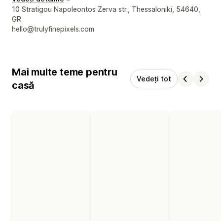
Detaliile de contact ale designerului
10 Stratigou Napoleontos Zerva str., Thessaloniki, 54640,
GR
hello@trulyfinepixels.com
Mai multe teme pentru
Vedeți tot
casă