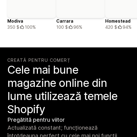
Modiva
Carrara
Homestead
350 $
100%
100 $
96%
420 $
94%
CREATĂ PENTRU COMERȚ
Cele mai bune
magazine online din
lume utilizează temele
Shopify
Pregătită pentru viitor
Actualizată constant; funcționează
întotdeauna perfect cu cele mai noi funcții