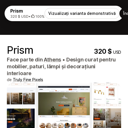
Prism
Vizualizați varianta demonstrativă
În
320 $ USD
•
100%
Prism
320 $
USD
Face parte din
Athens
•
Design curat pentru
mobilier, paturi, lămpi și decorațiuni
interioare
de
Truly Fine Pixels