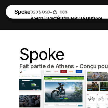
Spoke
320 $ USD
•
100%
Aperçu
Caractéristiques
Avis
Assistance
Spoke
Fait partie de
Athens
•
Conçu pour