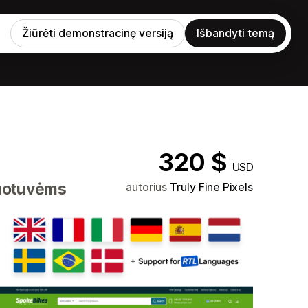
Žiūrėti demonstracinę versiją
Išbandyti temą
320 $
USD
duotuvėms
autorius
Truly Fine Pixels