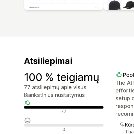
Atsiliepimai
100 % teigiamų
Pool
The Ath
77 atsiliepimų apie visus
effortl
išankstinius nustatymus
setup d
respond
Teigiami atsiliepimai
77
recom
Kūr
Neutralūs atsiliepimai
0
Tha