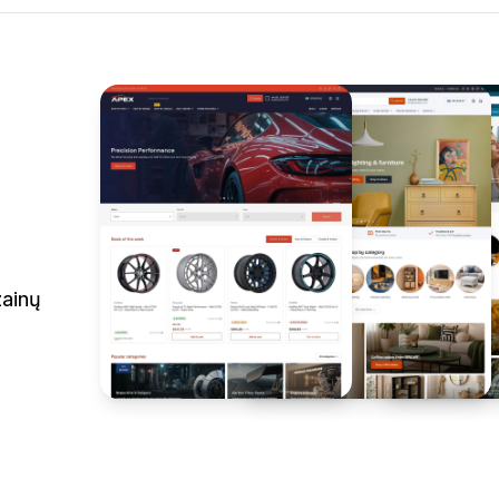
zainų