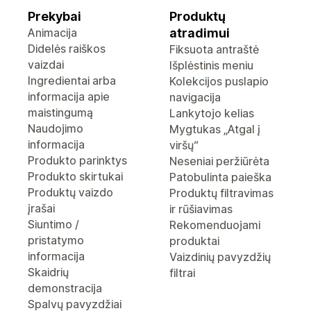
Prekybai
Produktų
Animacija
atradimui
Didelės raiškos
Fiksuota antraštė
vaizdai
Išplėstinis meniu
Ingredientai arba
Kolekcijos puslapio
informacija apie
navigacija
maistingumą
Lankytojo kelias
Naudojimo
Mygtukas „Atgal į
informacija
viršų“
Produkto parinktys
Neseniai peržiūrėta
Produkto skirtukai
Patobulinta paieška
Produktų vaizdo
Produktų filtravimas
įrašai
ir rūšiavimas
Siuntimo /
Rekomenduojami
pristatymo
produktai
informacija
Vaizdinių pavyzdžių
Skaidrių
filtrai
demonstracija
Spalvų pavyzdžiai