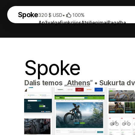
Spoke
320 $ USD
•
100%
Apžvalga
Funkcijos
Atsiliepimai
Pagalba
Spoke
Dalis temos „
Athens
“
•
Sukurta dvi