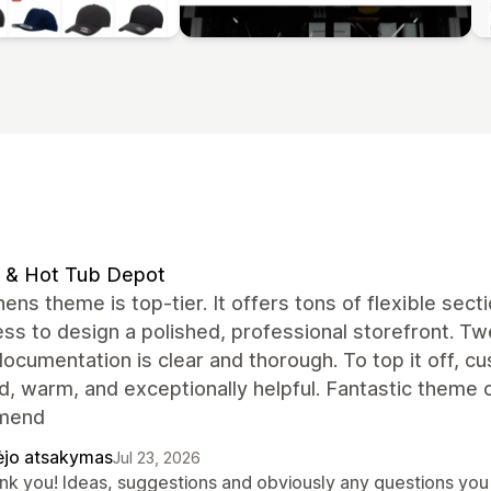
 & Hot Tub Depot
ens theme is top-tier. It offers tons of flexible sec
ess to design a polished, professional storefront. Twe
ocumentation is clear and thorough. To top it off, cu
, warm, and exceptionally helpful. Fantastic theme c
mend
ėjo atsakymas
Jul 23, 2026
nk you! Ideas, suggestions and obviously any questions yo