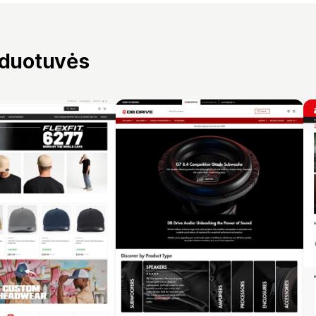
rduotuvės