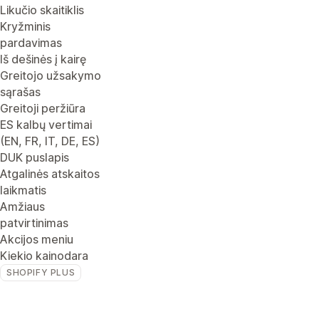
Likučio skaitiklis
Kryžminis
pardavimas
Iš dešinės į kairę
Greitojo užsakymo
sąrašas
Greitoji peržiūra
ES kalbų vertimai
(EN, FR, IT, DE, ES)
DUK puslapis
Atgalinės atskaitos
laikmatis
Amžiaus
patvirtinimas
Akcijos meniu
Kiekio kainodara
SHOPIFY PLUS