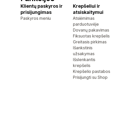
Klientų paskyros ir
Krepšeliui ir
prisijungimas
atsiskaitymui
Paskyros meniu
Atsiėmimas
parduotuvėje
Dovanų pakavimas
Fiksuotas krepšelis
Greitasis pirkimas
Išankstinis
užsakymas
Išslenkantis
krepšelis
Krepšelio pastabos
Prisijungti su Shop