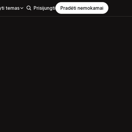
yti temas
Prisijungti
Pradėti nemokamai