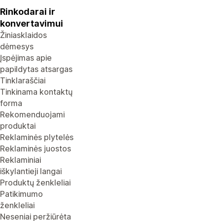
Rinkodarai ir
konvertavimui
Žiniasklaidos
dėmesys
Įspėjimas apie
papildytas atsargas
Tinklaraščiai
Tinkinama kontaktų
forma
Rekomenduojami
produktai
Reklaminės plytelės
Reklaminės juostos
Reklaminiai
iškylantieji langai
Produktų ženkleliai
Patikimumo
ženkleliai
Neseniai peržiūrėta