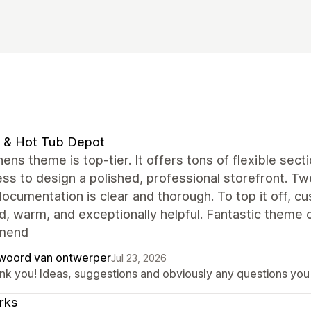
 & Hot Tub Depot
ens theme is top-tier. It offers tons of flexible sec
ess to design a polished, professional storefront. Twe
ocumentation is clear and thorough. To top it off, cu
, warm, and exceptionally helpful. Fantastic theme c
mend
woord van ontwerper
Jul 23, 2026
nk you! Ideas, suggestions and obviously any questions yo
rks