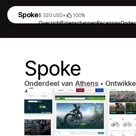
Spoke
$ 320 USD
•
100%
Overzicht
Eigenschappen
Recensies
Onder
Spoke
Onderdeel van
Athens
•
Ontwikkel