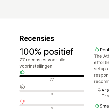
Recensies
100% positief
Pool
The Ath
77 recensies voor alle
effortl
voorinstellingen
setup d
respond
Positieve recensies
77
recom
Ant
Neutrale recensies
0
Tha
Sma
Negatieve recensies
0