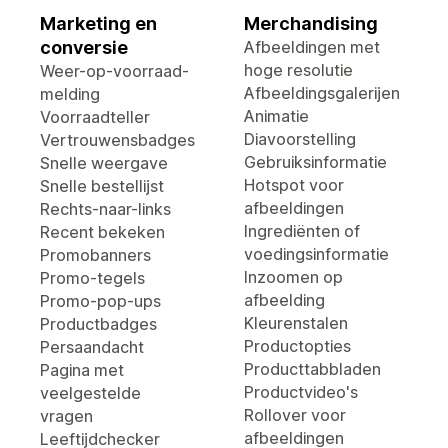
Marketing en
Merchandising
conversie
Afbeeldingen met
hoge resolutie
Weer-op-voorraad-
Afbeeldingsgalerijen
melding
Animatie
Voorraadteller
Diavoorstelling
Vertrouwensbadges
Gebruiksinformatie
Snelle weergave
Hotspot voor
Snelle bestellijst
afbeeldingen
Rechts-naar-links
Ingrediënten of
Recent bekeken
voedingsinformatie
Promobanners
Inzoomen op
Promo-tegels
afbeelding
Promo-pop-ups
Kleurenstalen
Productbadges
Productopties
Persaandacht
Producttabbladen
Pagina met
Productvideo's
veelgestelde
Rollover voor
vragen
afbeeldingen
Leeftijdchecker