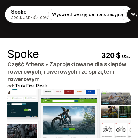
Spoke
Wyświetl wersję demonstracyjną
Wy
320 $ USD
•
100%
Spoke
320 $
USD
Część
Athens
•
Zaprojektowane dla sklepów
rowerowych, rowerowych i ze sprzętem
rowerowym
od:
Truly Fine Pixels