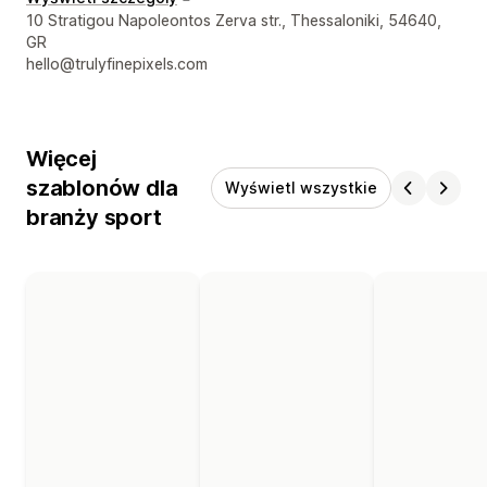
Dane kontaktowe projektanta
10 Stratigou Napoleontos Zerva str., Thessaloniki, 54640,
GR
hello@trulyfinepixels.com
Więcej
szablonów dla
Wyświetl wszystkie
branży sport