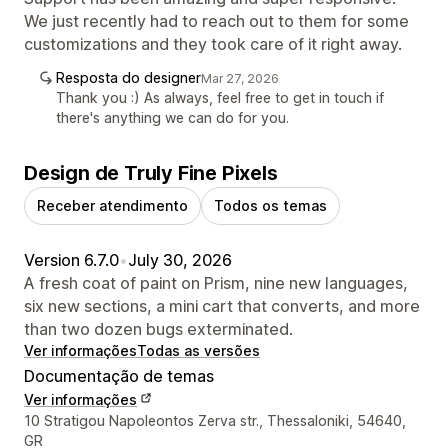
We just recently had to reach out to them for some
customizations and they took care of it right away.
Resposta do designer
Mar 27, 2026
Thank you :) As always, feel free to get in touch if
there's anything we can do for you.
Design de Truly Fine Pixels
Receber atendimento
Todos os temas
Version 6.7.0
•
July 30, 2026
A fresh coat of paint on Prism, nine new languages,
six new sections, a mini cart that converts, and more
than two dozen bugs exterminated.
Ver informações
Todas as versões
Documentação de temas
Ver informações
Informações de contato do designer
10 Stratigou Napoleontos Zerva str., Thessaloniki, 54640,
GR