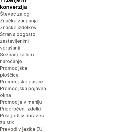
konverzija
Števec zalog
Značke zaupanja
Značke izdelkov
Stran s pogosto
zastavljenimi
vprašanji
Seznam za hitro
naročanje
Promocijske
ploščice
Promocijske pasice
Promocijska pojavna
okna
Promocije v meniju
Priporočeni izdelki
Prilagodljiv obrazec
za stik
Prevodi v jezike EU