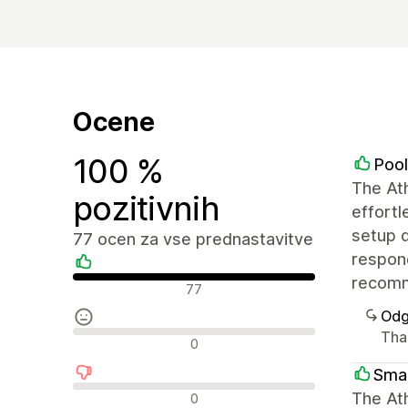
Ocene
100 %
Pool
The Ath
pozitivnih
effortl
setup d
77 ocen za vse prednastavitve
respond
recom
Pozitivne ocene
77
Odg
Tha
Nevtralne ocene
0
Sma
Negativne ocene
The Ath
0