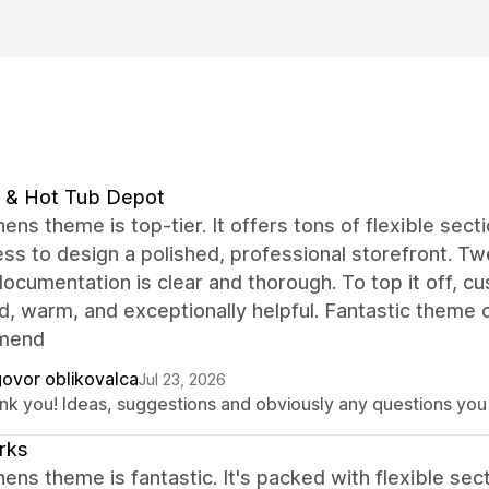
 & Hot Tub Depot
ens theme is top-tier. It offers tons of flexible sec
ess to design a polished, professional storefront. Twe
ocumentation is clear and thorough. To top it off, cu
, warm, and exceptionally helpful. Fantastic theme c
mend
ovor oblikovalca
Jul 23, 2026
nk you! Ideas, suggestions and obviously any questions yo
rks
ens theme is fantastic. It's packed with flexible sec