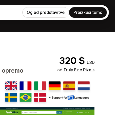
Ogled predstavitve
Preizkusi temo
320 $
USD
z opremo
od
Truly Fine Pixels