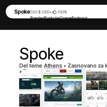
Spoke
320 $ USD
•
100%
Pregled
Funkcije
Ocene
Podpora
Spoke
Del teme
Athens
•
Zasnovano za k