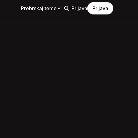
Prebrskaj teme
Prijava
Prijava