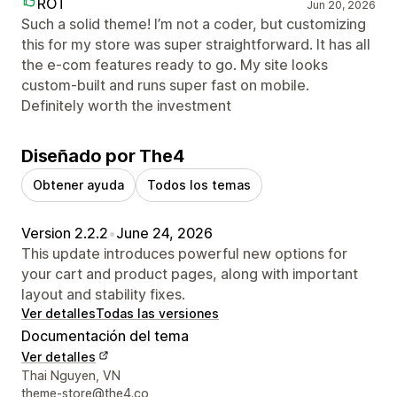
ROT
Jun 20, 2026
Such a solid theme! I’m not a coder, but customizing
this for my store was super straightforward. It has all
the e-com features ready to go. My site looks
custom-built and runs super fast on mobile.
Definitely worth the investment
Diseñado por The4
Obtener ayuda
Todos los temas
Version 2.2.2
•
June 24, 2026
This update introduces powerful new options for
your cart and product pages, along with important
layout and stability fixes.
Ver detalles
Todas las versiones
Documentación del tema
Ver detalles
Detalles de contacto del diseñador
Thai Nguyen, VN
theme-store@the4.co