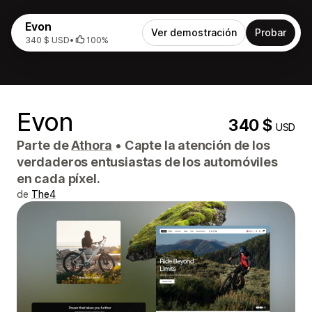
Evon
Ver demostración
Probar
340 $ USD
•
100%
Evon
340 $
USD
Parte de
Athora
•
Capte la atención de los
verdaderos entusiastas de los automóviles
en cada píxel.
de
The4