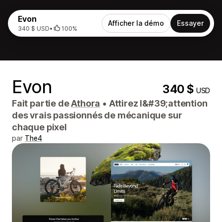
Evon
Afficher la démo
Essayer
340 $ USD
•
100%
Evon
340 $
USD
Fait partie de
Athora
•
Attirez l&#39;attention
des vrais passionnés de mécanique sur
chaque pixel
par
The4