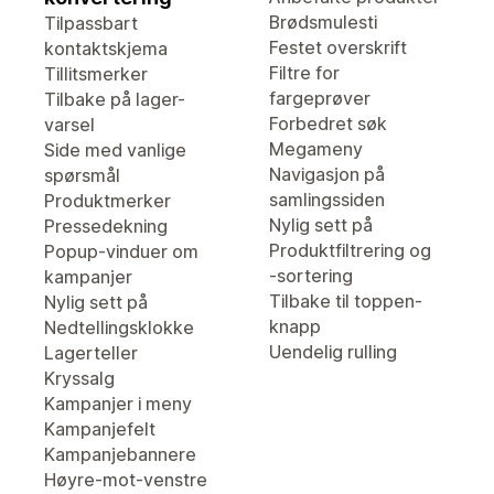
Brødsmulesti
Tilpassbart
Festet overskrift
kontaktskjema
Filtre for
Tillitsmerker
fargeprøver
Tilbake på lager-
Forbedret søk
varsel
Megameny
Side med vanlige
Navigasjon på
spørsmål
samlingssiden
Produktmerker
Nylig sett på
Pressedekning
Produktfiltrering og
Popup-vinduer om
-sortering
kampanjer
Tilbake til toppen-
Nylig sett på
knapp
Nedtellingsklokke
Uendelig rulling
Lagerteller
Kryssalg
Kampanjer i meny
Kampanjefelt
Kampanjebannere
Høyre-mot-venstre