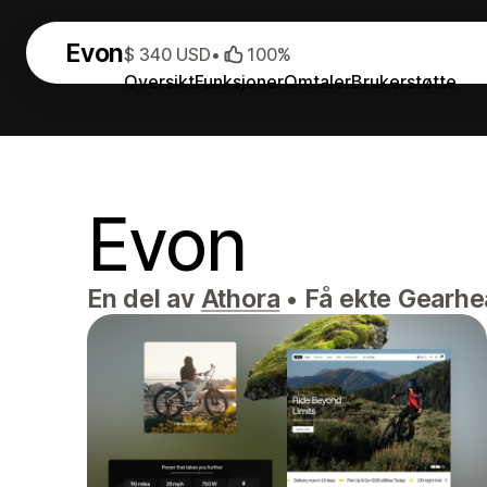
Evon
$ 340 USD
•
100%
Oversikt
Funksjoner
Omtaler
Brukerstøtte
Evon
En del av
Athora
•
Få ekte Gearhe