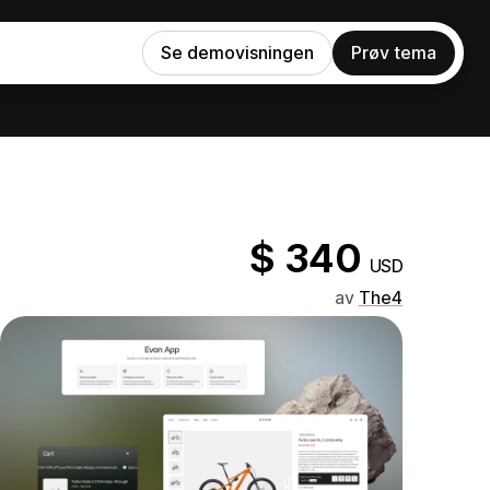
Se demovisningen
Prøv tema
$ 340
USD
av
The4