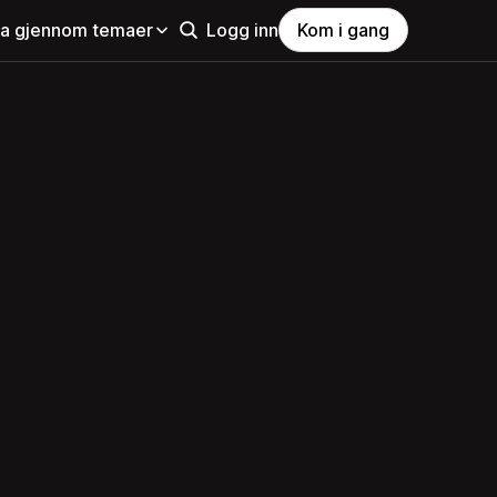
la gjennom temaer
Logg inn
Kom i gang