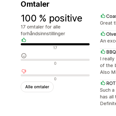
Omtaler
100 % positive
Coas
Great 
17 omtaler for alle
forhåndsinnstillinger
Olve
An exce
Positive omtaler
17
BBQ
I reall
Nøytrale omtaler
0
of the 
Also Mi
Negative omtaler
0
ROT
Alle omtaler
Such a 
has all
Definit