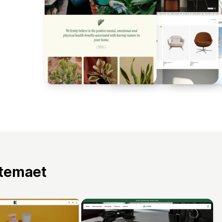
 temaet