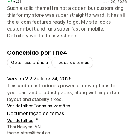
ROT
Jun 20, 2026
Such a solid theme! I’m not a coder, but customizing
this for my store was super straightforward. It has all
the e-com features ready to go. My site looks
custom-built and runs super fast on mobile.
Definitely worth the investment
Concebido por The4
Obter assistência
Todos os temas
Version 2.2.2
•
June 24, 2026
This update introduces powerful new options for
your cart and product pages, along with important
layout and stability fixes.
Ver detalhes
Todas as versões
Documentação de temas
Ver detalhes
Detalhes de contacto do designer
Thai Nguyen, VN
theme-store@the4.co