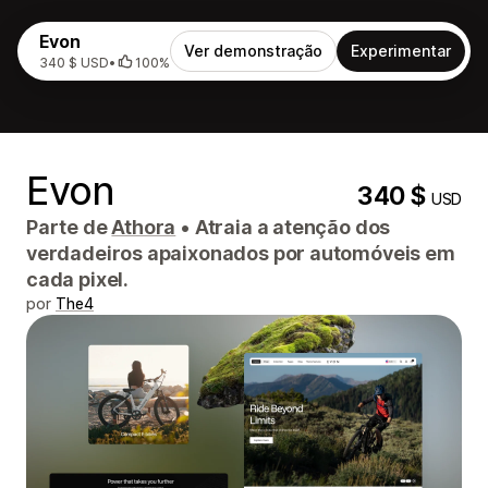
Evon
Ver demonstração
Experimentar
340 $ USD
•
100%
Evon
340 $
USD
Parte de
Athora
•
Atraia a atenção dos
verdadeiros apaixonados por automóveis em
cada pixel.
por
The4