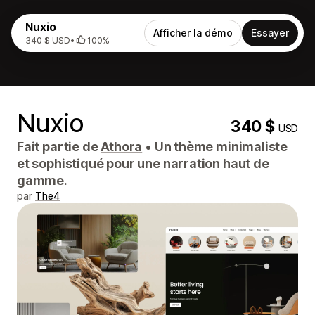
Nuxio
Afficher la démo
Essayer
340 $ USD
•
100%
Nuxio
340 $
USD
Fait partie de
Athora
•
Un thème minimaliste
et sophistiqué pour une narration haut de
gamme.
par
The4