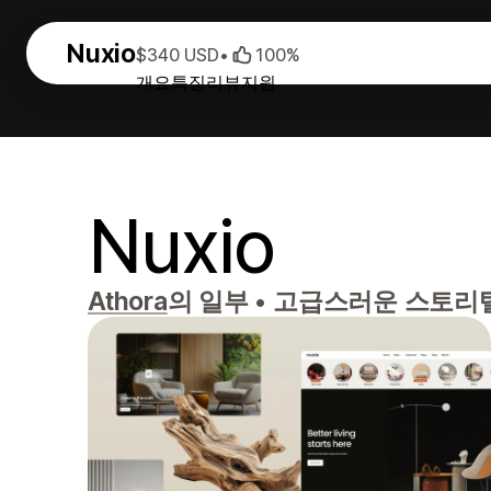
Nuxio
$340 USD
•
100%
개요
특징
리뷰
지원
Nuxio
Athora
의 일부
•
고급스러운 스토리텔