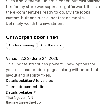
Such a solid theme! I’m not a coder, but customizing
this for my store was super straightforward. It has all
the e-com features ready to go. My site looks
custom-built and runs super fast on mobile.
Definitely worth the investment
Ontworpen door The4
Ondersteuning
Alle thema's
Version 2.2.2
•
June 24, 2026
This update introduces powerful new options for
your cart and product pages, along with important
layout and stability fixes.
Details bekijken
Alle versies
Themadocumentatie
Details bekijken
Contactgegevens ontwerper
Thai Nguyen, VN
theme-store@the4.co