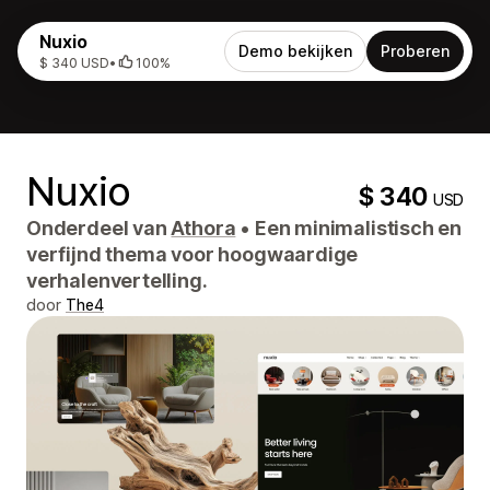
Nuxio
Demo bekijken
Proberen
$ 340 USD
•
100%
Nuxio
$ 340
USD
Onderdeel van
Athora
•
Een minimalistisch en
verfijnd thema voor hoogwaardige
verhalenvertelling.
door
The4