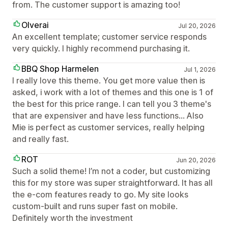
from. The customer support is amazing too!
Olverai
Jul 20, 2026
An excellent template; customer service responds
very quickly. I highly recommend purchasing it.
BBQ Shop Harmelen
Jul 1, 2026
I really love this theme. You get more value then is
asked, i work with a lot of themes and this one is 1 of
the best for this price range. I can tell you 3 theme's
that are expensiver and have less functions... Also
Mie is perfect as customer services, really helping
and really fast.
ROT
Jun 20, 2026
Such a solid theme! I’m not a coder, but customizing
this for my store was super straightforward. It has all
the e-com features ready to go. My site looks
custom-built and runs super fast on mobile.
Definitely worth the investment