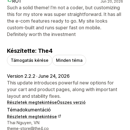
ROT
Jun 20, 2026
Such a solid theme! I’m not a coder, but customizing
this for my store was super straightforward. It has all
the e-com features ready to go. My site looks
custom-built and runs super fast on mobile.
Definitely worth the investment
Készítette: The4
Támogatás kérése
Minden téma
Version 2.2.2
•
June 24, 2026
This update introduces powerful new options for
your cart and product pages, along with important
layout and stability fixes.
Részletek megtekintése
Összes verzió
Témadokumentáció
Részletek megtekintése
Dizájner kapcsolattartási adatai
Thai Nguyen, VN
theme-store@the4.co