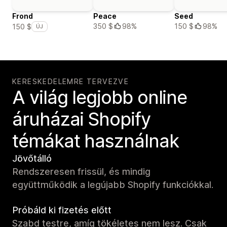
Frond
Peace
Seed
350 $
98%
150 $
98%
150 $
ÚJ
KERESKEDELEMRE TERVEZVE
A világ legjobb online
áruházai Shopify
témákat használnak
Jövőtálló
Rendszeresen frissül, és mindig
együttműködik a legújabb Shopify funkciókkal.
Próbáld ki fizetés előtt
Szabd testre, amíg tökéletes nem lesz. Csak