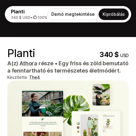
Planti
Demó megtekintése
Kipróbálás
340 $ USD
•
100%
Planti
340 $
USD
A(z)
Athora
része
•
Egy friss és zöld bemutató
a fenntartható és természetes életmódért.
Készítette:
The4