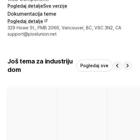
Pogledaj detalje
Sve verzije
Dokumentacija teme
Pogledaj detalje
Podaci za kontakt dizajnera
329 Howe St., PMB 2066, Vancouver, BC, V6C 3N2, CA
support@pixelunion.net
Još tema za industriju
Pogledaj sve
dom