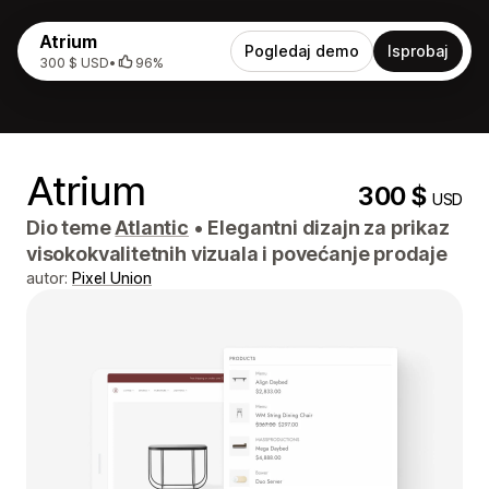
Atrium
Pogledaj demo
Isprobaj
300 $ USD
•
96%
Atrium
300 $
USD
Dio teme
Atlantic
•
Elegantni dizajn za prikaz
visokokvalitetnih vizuala i povećanje prodaje
autor:
Pixel Union