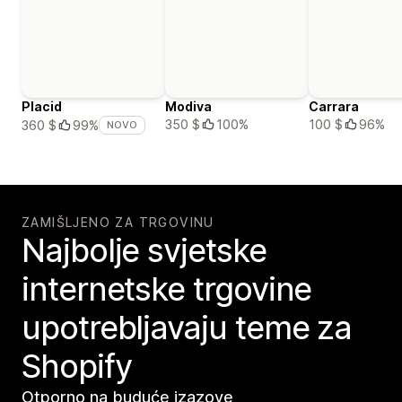
Placid
Modiva
Carrara
350 $
100%
100 $
96%
360 $
99%
NOVO
ZAMIŠLJENO ZA TRGOVINU
Najbolje svjetske
internetske trgovine
upotrebljavaju teme za
Shopify
Otporno na buduće izazove