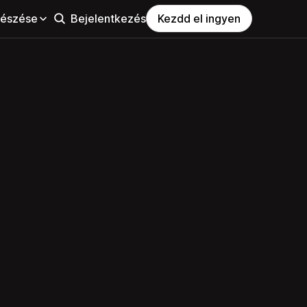
észése
Bejelentkezés
Kezdd el ingyen