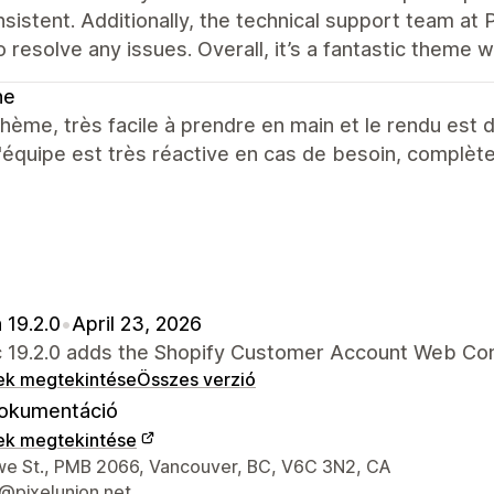
sistent. Additionally, the technical support team at 
o resolve any issues. Overall, it’s a fantastic theme 
ne
hème, très facile à prendre en main et le rendu est d
 l'équipe est très réactive en cas de besoin, complèt
 19.2.0
•
April 23, 2026
ic 19.2.0 adds the Shopify Customer Account Web C
ek megtekintése
Összes verzió
okumentáció
ek megtekintése
 kapcsolattartási adatai
e St., PMB 2066, Vancouver, BC, V6C 3N2, CA
@pixelunion.net