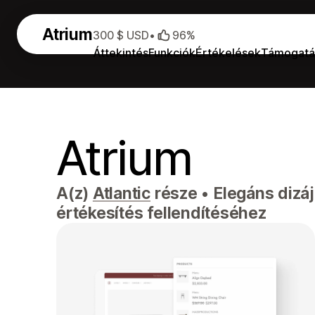
Atrium
300 $ USD
•
96%
Áttekintés
Funkciók
Értékelések
Támogatá
Atrium
A(z)
Atlantic
része
•
Elegáns dizáj
értékesítés fellendítéséhez