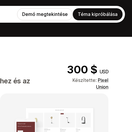
Demó megtekintése
Téma kipróbálása
300 $
USD
shez és az
Készítette:
Pixel
Union