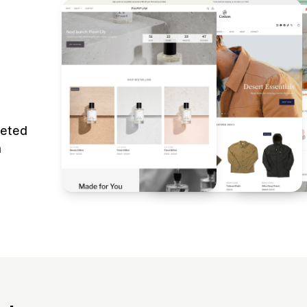
leted
m