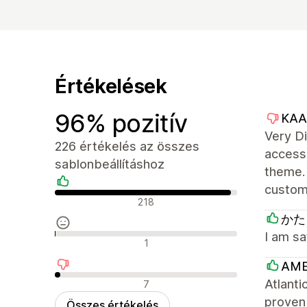
Értékelések
96% pozitív
KAA
Very Di
226 értékelés az összes
access 
sablonbeállításhoz
theme. 
custom
Pozitív értékelések
218
かたく
I am sa
Semleges értékelések
1
AME
Negatív értékelések
Atlanti
7
proven
Összes értékelés