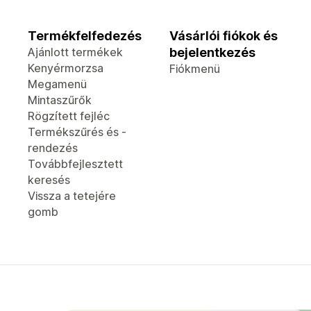
Termékfelfedezés
Vásárlói fiókok és
Ajánlott termékek
bejelentkezés
Kenyérmorzsa
Fiókmenü
Megamenü
Mintaszűrők
Rögzített fejléc
Termékszűrés és -
rendezés
Továbbfejlesztett
keresés
Vissza a tetejére
gomb