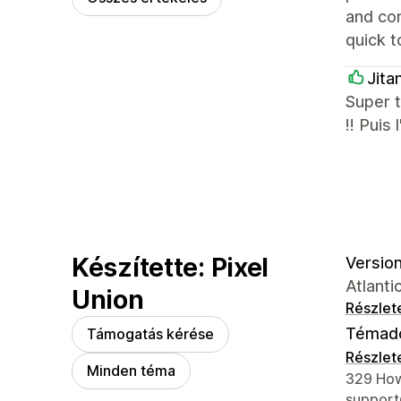
and con
quick t
Jita
Super t
!! Puis
Készítette: Pixel
Version
Atlant
Union
Részlet
Témad
Támogatás kérése
Részlet
Minden téma
Dizájner
329 How
support