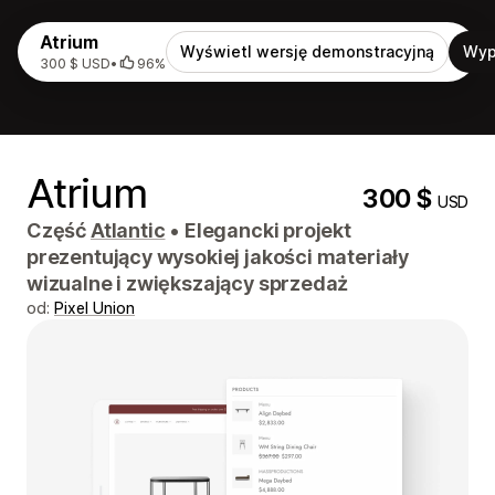
Atrium
Wyświetl wersję demonstracyjną
Wyp
300 $ USD
•
96%
Atrium
300 $
USD
Część
Atlantic
•
Elegancki projekt
prezentujący wysokiej jakości materiały
wizualne i zwiększający sprzedaż
od:
Pixel Union