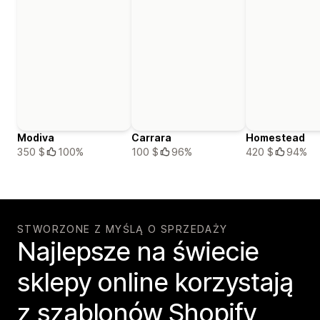
Modiva
Carrara
Homestead
350 $
100%
100 $
96%
420 $
94%
STWORZONE Z MYŚLĄ O SPRZEDAŻY
Najlepsze na świecie
sklepy online korzystają
z szablonów Shopify