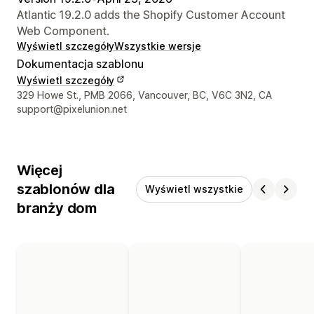
Atlantic 19.2.0 adds the Shopify Customer Account
Web Component.
Wyświetl szczegóły
Wszystkie wersje
Dokumentacja szablonu
Wyświetl szczegóły
Dane kontaktowe projektanta
329 Howe St., PMB 2066, Vancouver, BC, V6C 3N2, CA
support@pixelunion.net
Więcej
szablonów dla
Wyświetl wszystkie
branży dom