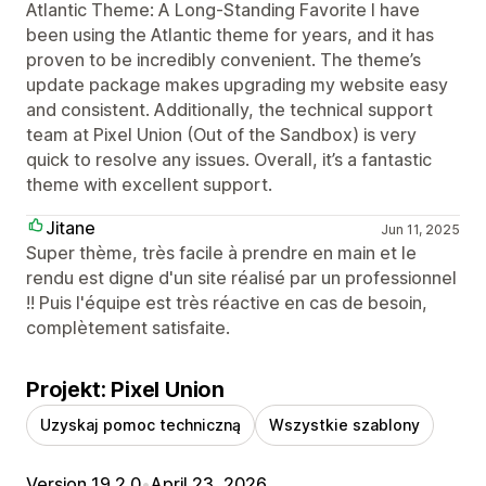
Atlantic Theme: A Long-Standing Favorite I have
been using the Atlantic theme for years, and it has
proven to be incredibly convenient. The theme’s
update package makes upgrading my website easy
and consistent. Additionally, the technical support
team at Pixel Union (Out of the Sandbox) is very
quick to resolve any issues. Overall, it’s a fantastic
theme with excellent support.
Jitane
Jun 11, 2025
Super thème, très facile à prendre en main et le
rendu est digne d'un site réalisé par un professionnel
!! Puis l'équipe est très réactive en cas de besoin,
complètement satisfaite.
Projekt: Pixel Union
Uzyskaj pomoc techniczną
Wszystkie szablony
Version 19.2.0
•
April 23, 2026