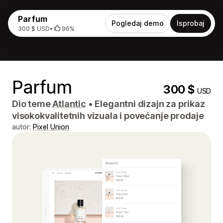
Parfum
Pogledaj demo
Isprobaj
300 $ USD
•
96%
Parfum
300 $
USD
Dio teme
Atlantic
•
Elegantni dizajn za prikaz
visokokvalitetnih vizuala i povećanje prodaje
autor:
Pixel Union