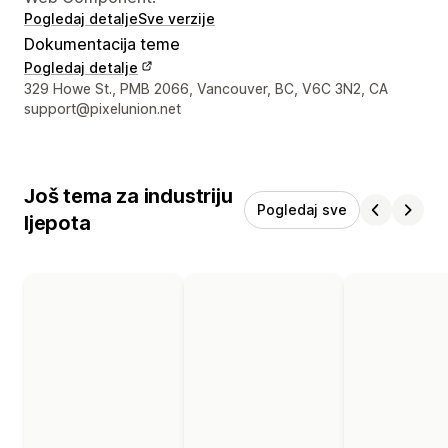
Pogledaj detalje
Sve verzije
Dokumentacija teme
Pogledaj detalje
Podaci za kontakt dizajnera
329 Howe St., PMB 2066, Vancouver, BC, V6C 3N2, CA
support@pixelunion.net
Još tema za industriju
Pogledaj sve
ljepota