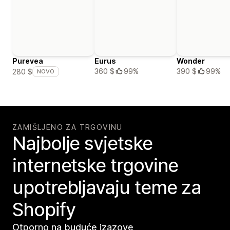
Purevea
Eurus
Wonder
360 $
99%
390 $
99%
280 $
NOVO
ZAMIŠLJENO ZA TRGOVINU
Najbolje svjetske
internetske trgovine
upotrebljavaju teme za
Shopify
Otporno na buduće izazove