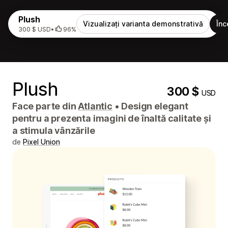
Plush
Vizualizați varianta demonstrativă
Înc
300 $ USD
•
96%
Plush
300 $
USD
Face parte din
Atlantic
•
Design elegant
pentru a prezenta imagini de înaltă calitate și
a stimula vânzările
de
Pixel Union