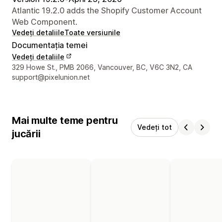
Atlantic 19.2.0 adds the Shopify Customer Account
Web Component.
Vedeți detaliile
Toate versiunile
Documentația temei
Vedeți detaliile
Detaliile de contact ale designerului
329 Howe St., PMB 2066, Vancouver, BC, V6C 3N2, CA
support@pixelunion.net
Mai multe teme pentru
Vedeți tot
jucării