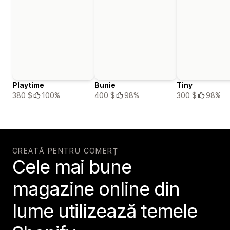
Playtime
Bunie
Tiny
380 $
100%
400 $
98%
300 $
98%
CREATĂ PENTRU COMERȚ
Cele mai bune
magazine online din
lume utilizează temele