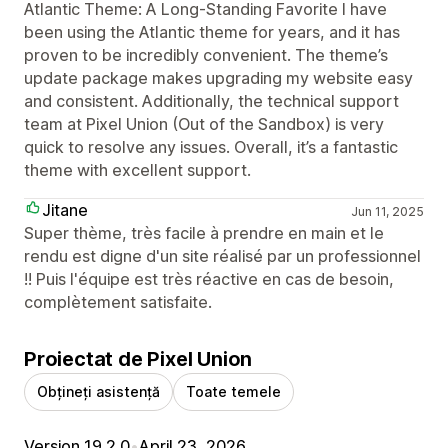
Atlantic Theme: A Long-Standing Favorite I have
been using the Atlantic theme for years, and it has
proven to be incredibly convenient. The theme’s
update package makes upgrading my website easy
and consistent. Additionally, the technical support
team at Pixel Union (Out of the Sandbox) is very
quick to resolve any issues. Overall, it’s a fantastic
theme with excellent support.
Jitane
Jun 11, 2025
Super thème, très facile à prendre en main et le
rendu est digne d'un site réalisé par un professionnel
!! Puis l'équipe est très réactive en cas de besoin,
complètement satisfaite.
Proiectat de Pixel Union
Obțineți asistență
Toate temele
Version 19.2.0
•
April 23, 2026