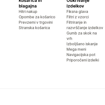
Košarica in
Odkrivanje
blagajna
izdelkov
Hitri nakup
Fiksna glava
Opombe za košarico
Filtri z vzorci
Prevzemi v trgovini
Filtriranje in
Stranska košarica
razvrščanje izdelkov
Gumb za skok na
vrh
Izboljšano iskanje
Mega meni
Navigacijska pot
Priporočeni izdelki