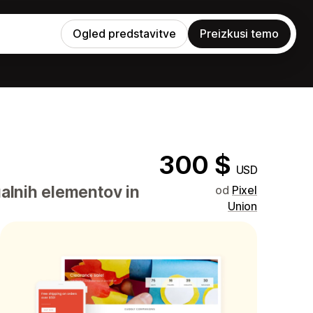
Ogled predstavitve
Preizkusi temo
300 $
USD
alnih elementov in
od
Pixel
Union