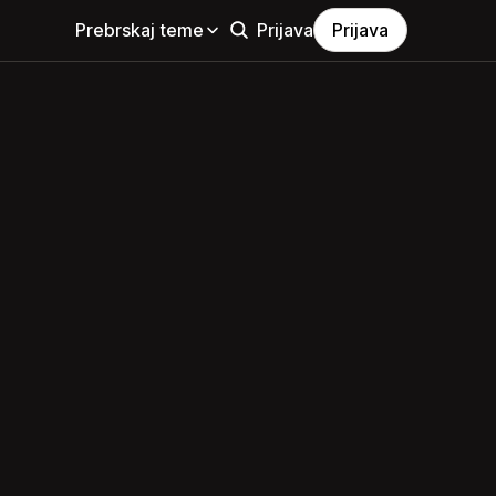
Prebrskaj teme
Prijava
Prijava