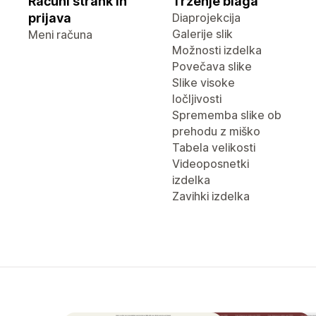
Računi strank in
Trženje blaga
prijava
Diaprojekcija
Galerije slik
Meni računa
Možnosti izdelka
Povečava slike
Slike visoke
ločljivosti
Sprememba slike ob
prehodu z miško
Tabela velikosti
Videoposnetki
izdelka
Zavihki izdelka