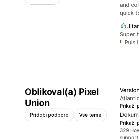
and con
quick t
Jita
Super t
!! Puis
Oblikoval(a) Pixel
Version
Atlant
Union
Prikaži
Dokume
Pridobi podporo
Vse teme
Prikaži
Podatki 
329 How
support