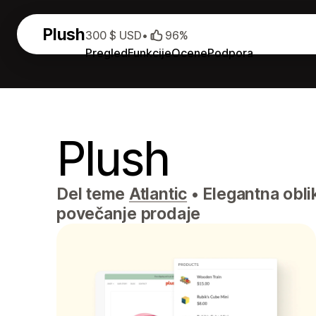
Plush
300 $ USD
•
96%
Pregled
Funkcije
Ocene
Podpora
Plush
Del teme
Atlantic
•
Elegantna obli
povečanje prodaje