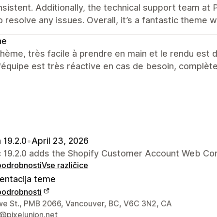
sistent. Additionally, the technical support team at 
o resolve any issues. Overall, it’s a fantastic theme 
ne
hème, très facile à prendre en main et le rendu est d
 l'équipe est très réactive en cas de besoin, complèt
 19.2.0
•
April 23, 2026
ic 19.2.0 adds the Shopify Customer Account Web C
 podrobnosti
Vse različice
ntacija teme
 podrobnosti
za stik z oblikovalcem
e St., PMB 2066, Vancouver, BC, V6C 3N2, CA
@pixelunion.net