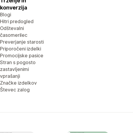
Trženje in
konverzija
Blogi
Hitri predogled
Odštevalni
časomerilec
Preverjanje starosti
Priporočeni izdelki
Promocijske pasice
Stran s pogosto
zastavljenimi
vprašanji
Značke izdelkov
Števec zalog