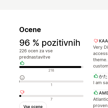
Ocene
96 % pozitivnih
KAA
Very Di
226 ocen za vse
access 
prednastavitve
theme. 
custom
Pozitivne ocene
218
かたく
I am sa
Nevtralne ocene
1
AME
Negativne ocene
Atlanti
7
proven
Vse ocene