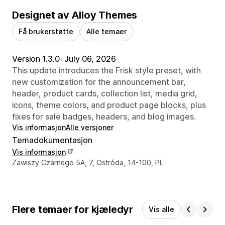
Designet av Alloy Themes
Få brukerstøtte
Alle temaer
Version 1.3.0
•
July 06, 2026
This update introduces the Frisk style preset, with
new customization for the announcement bar,
header, product cards, collection list, media grid,
icons, theme colors, and product page blocks, plus
fixes for sale badges, headers, and blog images.
Vis informasjon
Alle versjoner
Temadokumentasjon
Vis informasjon
Designerens kontaktinfo
Zawiszy Czarnego 5A, 7, Ostróda, 14-100, PL
Flere temaer for kjæledyr
Vis alle