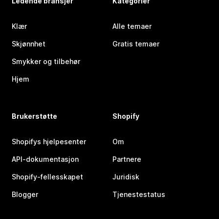
Ledende bransjer
Kategorier
Klær
Alle temaer
Skjønnhet
Gratis temaer
Smykker og tilbehør
Hjem
Brukerstøtte
Shopify
Shopifys hjelpesenter
Om
API-dokumentasjon
Partnere
Shopify-fellesskapet
Juridisk
Blogger
Tjenestestatus