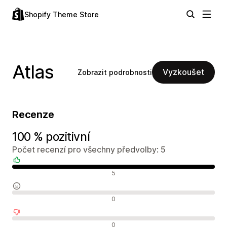
Shopify Theme Store
Atlas
Vyzkoušet
Zobrazit podrobnosti
Recenze
100 % pozitivní
Počet recenzí pro všechny předvolby: 5
Pozitivní recenze
5
Neutrální recenze
0
Negativní recenze
0