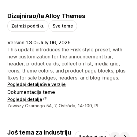
Dizajnirao/la Alloy Themes
Zatraži podršku
Sve teme
Version 1.3.0
•
July 06, 2026
This update introduces the Frisk style preset, with
new customization for the announcement bar,
header, product cards, collection list, media grid,
icons, theme colors, and product page blocks, plus
fixes for sale badges, headers, and blog images.
Pogledaj detalje
Sve verzije
Dokumentacija teme
Pogledaj detalje
Podaci za kontakt dizajnera
Zawiszy Czarnego 5A, 7, Ostróda, 14-100, PL
Još tema za industriju
Pogledaj sve