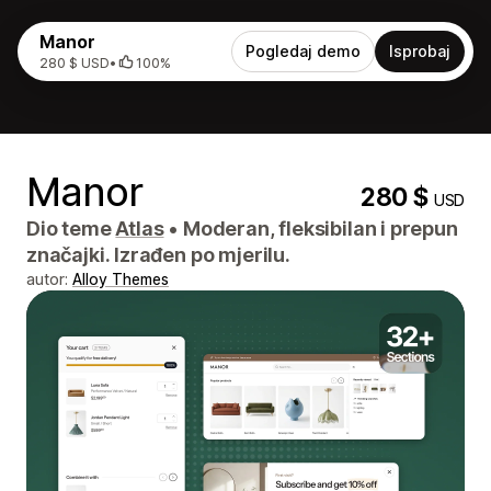
Manor
Pogledaj demo
Isprobaj
280 $ USD
•
100%
Manor
280 $
USD
Dio teme
Atlas
•
Moderan, fleksibilan i prepun
značajki. Izrađen po mjerilu.
autor:
Alloy Themes