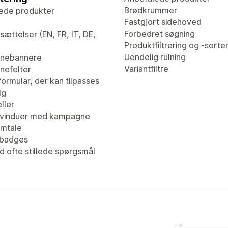
Brødkrummer
ede produkter
Fastgjort sidehoved
Forbedret søgning
ættelser (EN, FR, IT, DE,
Produktfiltrering og -sorte
Uendelig rulning
nebannere
Variantfiltre
efelter
ormular, der kan tilpasses
lg
ller
vinduer med kampagne
mtale
tbadges
d ofte stillede spørgsmål