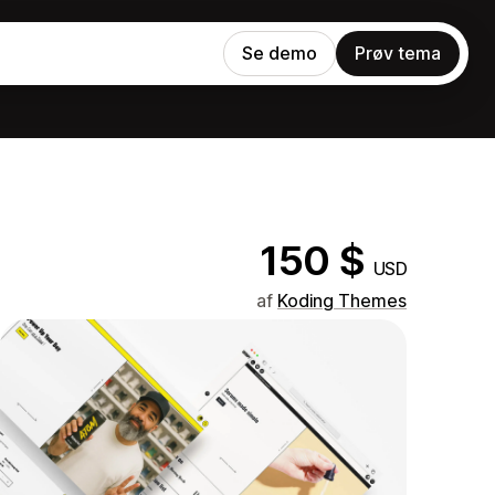
Se demo
Prøv tema
150 $
USD
af
Koding Themes