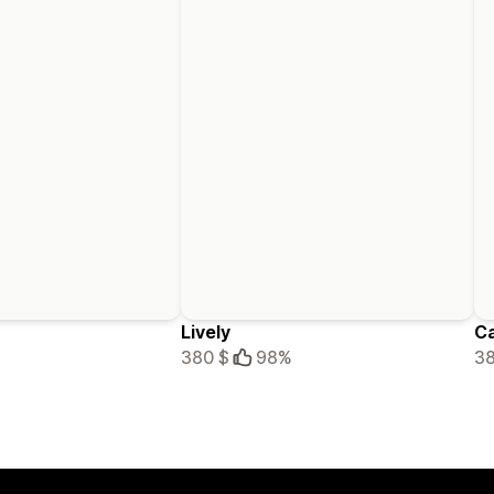
Lively
Ca
380 $
98%
38