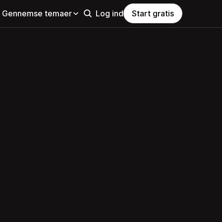
Gennemse temaer
Log ind
Start gratis