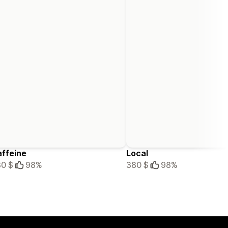
ffeine
Local
0 $
98%
380 $
98%