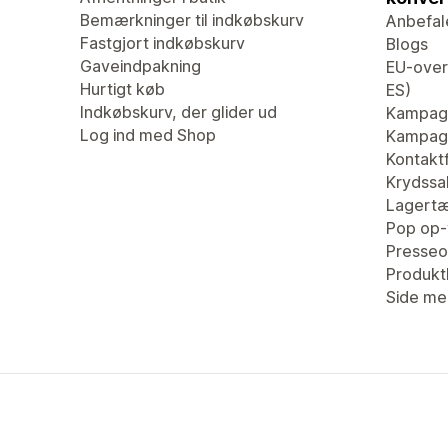
Bemærkninger til indkøbskurv
Anbefal
Fastgjort indkøbskurv
Blogs
Gaveindpakning
EU-overs
Hurtigt køb
ES)
Indkøbskurv, der glider ud
Kampag
Log ind med Shop
Kampagn
Kontaktf
Krydssa
Lagertæ
Pop op-
Presseo
Produk
Side me