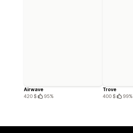
Airwave
Trove
420 $
95%
400 $
99%