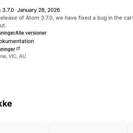
 3.7.0
•
January 28, 2026
 release of Atom 3.7.0, we have fixed a bug in the car
ut.
sninger
Alle versioner
okumentation
sninger
ktoplysninger
ne, VIC, AU
kke