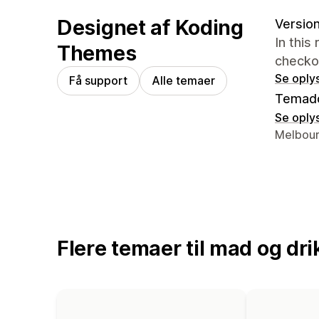
Designet af Koding
Version
In this
Themes
checko
Se oply
Få support
Alle temaer
Temad
Se oply
Se konta
Melbour
Flere temaer til mad og dri