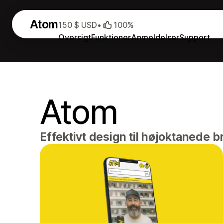
Atom
150 $ USD
•
100%
Oversigt
Funktioner
Anmeldelser
Support
Atom
Effektivt design til højoktanede 