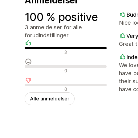
Anmeldelser
100 % positive
Bud
Nice lo
3 anmeldelser for alle
forudindstillinger
Ver
Great t
Positive anmeldelser
3
Inde
We love
Neutrale anmeldelser
0
have bu
their 
Negative anmeldelser
have co
0
Alle anmeldelser