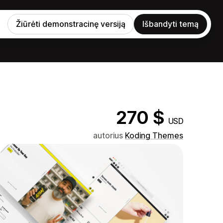
Žiūrėti demonstracinę versiją
Išbandyti temą
270 $
USD
autorius
Koding Themes