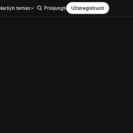
Naršyti temas
Prisijungti
Užsiregistruoti