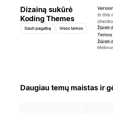
Dizainą sukūrė
Version
In this
Koding Themes
checko
Žiūrėti 
Gauti pagalbą
Visos temos
Temos 
Žiūrėti 
Kūrėjo k
Melbour
Daugiau temų maistas ir g