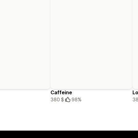
Caffeine
Lo
380 $
98%
38