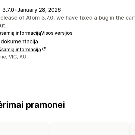
 3.7.0
•
January 28, 2026
 release of Atom 3.7.0, we have fixed a bug in the car
ut.
išsamią informaciją
Visos versijos
dokumentacija
išsamią informaciją
ontaktiniai duomenys
ne, VIC, AU
ėrimai pramonei