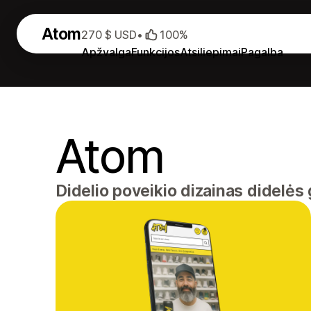
Atom
270 $ USD
•
100%
Apžvalga
Funkcijos
Atsiliepimai
Pagalba
Atom
Didelio poveikio dizainas didelės