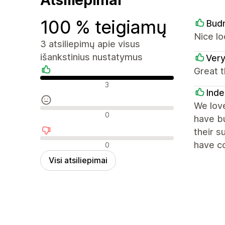
100 % teigiamų
Bud
Nice lo
3 atsiliepimų apie visus
išankstinius nustatymus
Ver
Great t
Teigiami atsiliepimai
3
Inde
We love
Neutralūs atsiliepimai
0
have bu
their 
Neigiami atsiliepimai
have co
0
Visi atsiliepimai