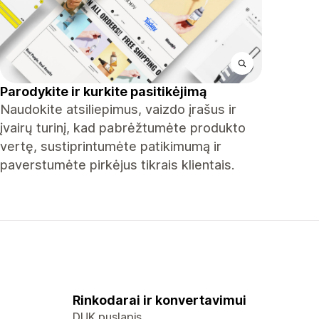
Parodykite ir kurkite pasitikėjimą
Naudokite atsiliepimus, vaizdo įrašus ir
įvairų turinį, kad pabrėžtumėte produkto
vertę, sustiprintumėte patikimumą ir
paverstumėte pirkėjus tikrais klientais.
Rinkodarai ir konvertavimui
DUK puslapis