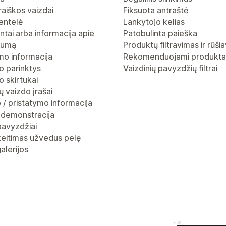
raiškos vaizdai
Fiksuota antraštė
entelė
Lankytojo kelias
ntai arba informacija apie
Patobulinta paieška
gumą
Produktų filtravimas ir rūši
mo informacija
Rekomenduojami produkta
o parinktys
Vaizdinių pavyzdžių filtrai
 skirtukai
 vaizdo įrašai
 / pristatymo informacija
 demonstracija
pavyzdžiai
keitimas užvedus pelę
alerijos