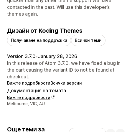
quicker than any other theme support we have
contacted in the past. Will use this developer’s
themes again.
Дизайн от Koding Themes
Получаване на поддръжка
Всички теми
Version 3.7.0
•
January 28, 2026
In this release of Atom 3.7.0, we have fixed a bug in
the cart causing the variant ID to not be found at
checkout.
Вижте подробности
Всички версии
Документация на темата
Вижте подробности
Данни за връзка с дизайнера
Melbourne, VIC, AU
Още теми за