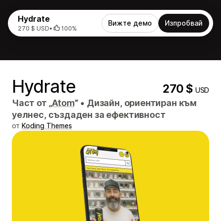
Hydrate
Вижте демо
Изпробвай
270 $ USD
•
100%
Hydrate
270 $
USD
Част от „
Atom
“
•
Дизайн, ориентиран към
уелнес, създаден за ефективност
от
Koding Themes