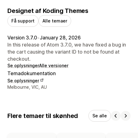
Designet af Koding Themes
Få support
Alle temaer
Version 3.7.0
•
January 28, 2026
In this release of Atom 3.7.0, we have fixed a bug in
the cart causing the variant ID to not be found at
checkout.
Se oplysninger
Alle versioner
Temadokumentation
Se oplysninger
Se kontaktoplysninger
Melbourne, VIC, AU
Flere temaer til skønhed
Se alle