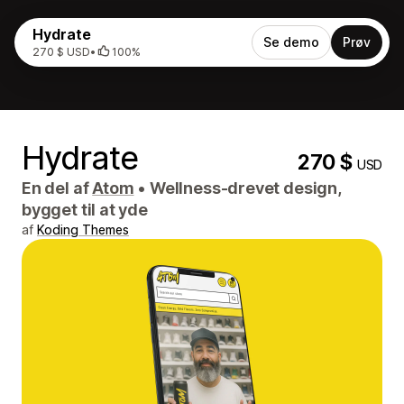
Hydrate
Se demo
Prøv
270 $ USD
•
100%
Hydrate
270 $
USD
En del af
Atom
•
Wellness-drevet design,
bygget til at yde
af
Koding Themes