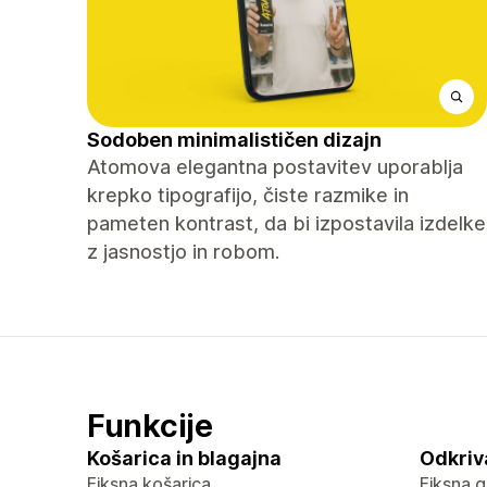
Sodoben minimalističen dizajn
Atomova elegantna postavitev uporablja
krepko tipografijo, čiste razmike in
pameten kontrast, da bi izpostavila izdelke
z jasnostjo in robom.
Funkcije
Košarica in blagajna
Odkriv
Fiksna košarica
Fiksna g