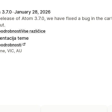
 3.7.0
•
January 28, 2026
 release of Atom 3.7.0, we have fixed a bug in the car
ut.
 podrobnosti
Vse različice
ntacija teme
 podrobnosti
za stik z oblikovalcem
ne, VIC, AU