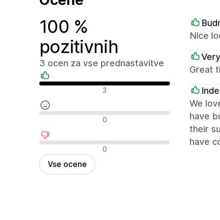
100 %
Bud
Nice lo
pozitivnih
Ver
3 ocen za vse prednastavitve
Great t
Pozitivne ocene
Inde
3
We love
have bu
Nevtralne ocene
0
their 
have co
Negativne ocene
0
Vse ocene