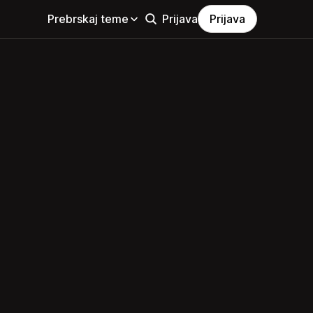
Prebrskaj teme
Prijava
Prijava