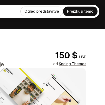
Ogled predstavitve
Preizkusi temo
150 $
USD
je
od
Koding Themes