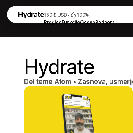
Hydrate
150 $ USD
•
100%
Pregled
Funkcije
Ocene
Podpora
Hydrate
Del teme
Atom
•
Zasnova, usmerje