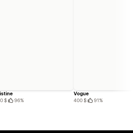
istine
Vogue
0 $
96%
400 $
91%