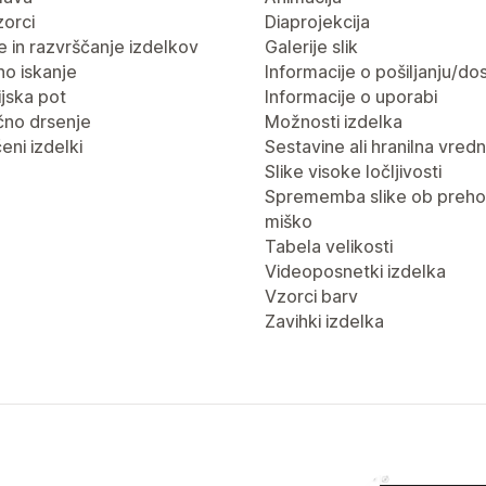
vzorci
Diaprojekcija
nje in razvrščanje izdelkov
Galerije slik
no iskanje
Informacije o pošiljanju/dos
jska pot
Informacije o uporabi
no drsenje
Možnosti izdelka
eni izdelki
Sestavine ali hranilna vred
Slike visoke ločljivosti
Sprememba slike ob preho
miško
Tabela velikosti
Videoposnetki izdelka
Vzorci barv
Zavihki izdelka