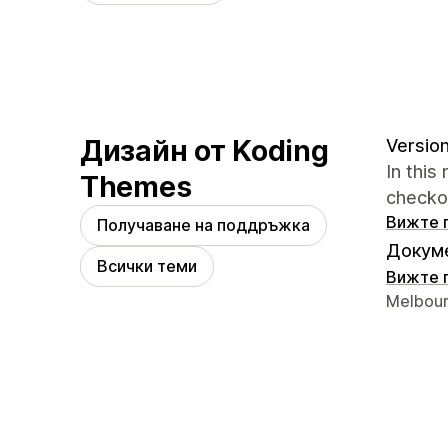
Дизайн от Koding
Version
In this
Themes
checko
Вижте 
Получаване на поддръжка
Докуме
Всички теми
Вижте 
Данни з
Melbour