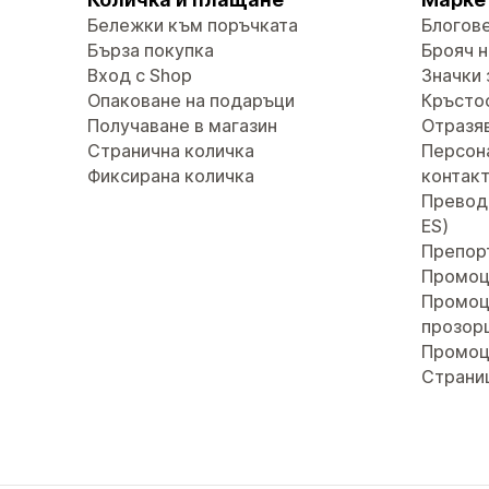
Бележки към поръчката
Блогов
Бърза покупка
Брояч н
Вход с Shop
Значки 
Опаковане на подаръци
Кръсто
Получаване в магазин
Отразяв
Странична количка
Персон
Фиксирана количка
контак
Преводи 
ES)
Препор
Промоц
Промоц
прозор
Промоц
Страни