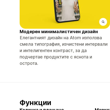
Модерен минималистичен дизайн
Елегантният дизайн на Atom използва
смела типография, изчистени интервали
и интелигентен контраст, за да
подчертае продуктите с яснота и
острота.
Функции
Количка и плащане
Марке