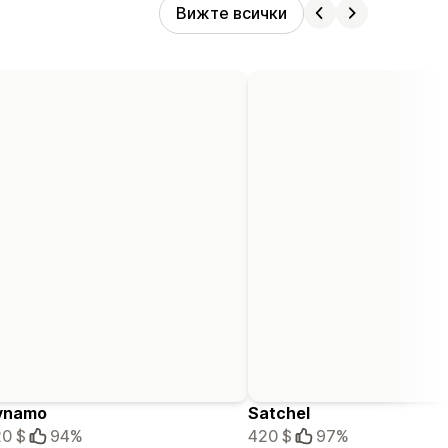
Вижте всички
ynamo
Satchel
0 $
94%
420 $
97%