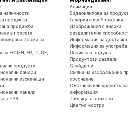
е
Анимация
а наличности
Видеоклипове за продук
за продукти
Галерии с изображения
сана продажба
Изображения с висока
ане в пресата
разделителна способнос
ализирана форма за
Информация за доставка
т
Информация за употреба
за ЕС (EN, FR, IT, DE,
Опции за продукта
Продуктови раздели
ъчани продукти
Слайдшоу
ионални банери
Смяна на изображение п
ионални изскачащи
посочване
ци
Съставки или хранителна
ионални панели
информация
ца с ЧЗВ
Таблица с размери
Цветни мостри