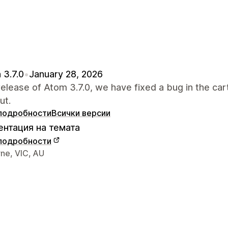
 3.7.0
•
January 28, 2026
 release of Atom 3.7.0, we have fixed a bug in the car
ut.
подробности
Всички версии
нтация на темата
подробности
а връзка с дизайнера
ne, VIC, AU