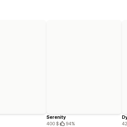
Serenity
D
400 $
94%
42