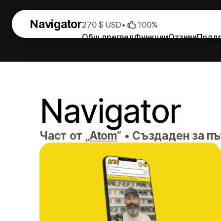
Navigator
270 $ USD
•
100%
Общ преглед
Функции
Отзиви
Подд
Navigator
Част от „
Atom
“
•
Създаден за пъ