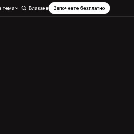
а теми
Влизане
Започнете безплатно