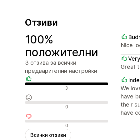
Отзиви
100%
Bud
Nice lo
положителни
Ver
3 отзива за всички
Great t
предварителни настройки
Inde
Положителни отзиви
We love
3
have bu
their 
Неутрални отзиви
0
have co
Отрицателни отзиви
0
Всички отзиви