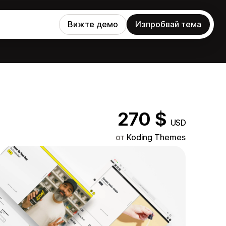
Вижте демо
Изпробвай тема
270 $
USD
от
Koding Themes