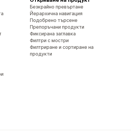
Безкрайно превъртане
та
Йерархична навигация
Подобрено търсене
Препоръчани продукти
т
Фиксирана заглавка
Филтри с мостри
Филтриране и сортиране на
продукти
ри