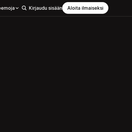
eemoja
Kirjaudu sisään
Aloita ilmaiseksi