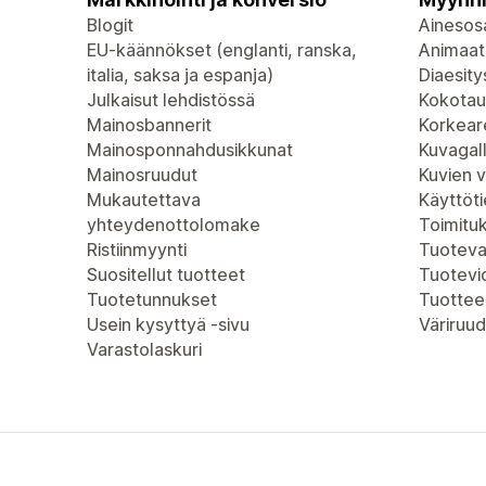
Blogit
Ainesosa
EU-käännökset (englanti, ranska,
Animaat
italia, saksa ja espanja)
Diaesity
Julkaisut lehdistössä
Kokotau
Mainosbannerit
Korkeare
Mainosponnahdusikkunat
Kuvagall
Mainosruudut
Kuvien 
Mukautettava
Käyttöt
yhteydenottolomake
Toimitu
Ristiinmyynti
Tuoteva
Suositellut tuotteet
Tuotevi
Tuotetunnukset
Tuottee
Usein kysyttyä -sivu
Väriruud
Varastolaskuri