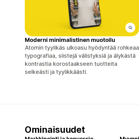
Moderni minimalistinen muotoilu
Atomin tyylikäs ulkoasu hyödyntää rohkeaa
typografiaa, siistejä välistyksiä ja älykästä
kontrastia korostaakseen tuotteita
selkeästi ja tyylikkäästi.
Ominaisuudet
Markkinointi ja konversio
Myynni