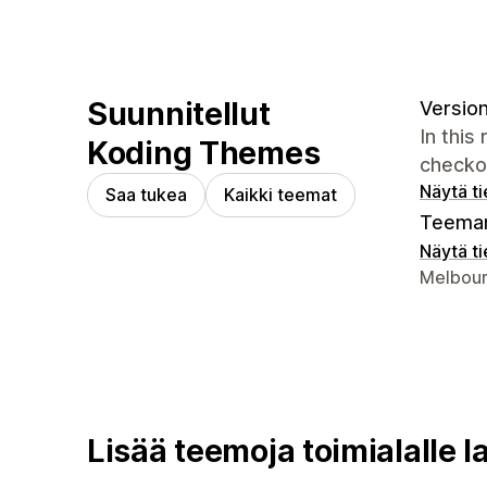
Suunnitellut
Version
In this
Koding Themes
checko
Näytä t
Saa tukea
Kaikki teemat
Teeman
Näytä t
Suunnitt
Melbour
Lisää teemoja toimialalle l