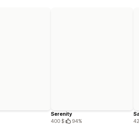
Serenity
Sa
400 $
94%
42