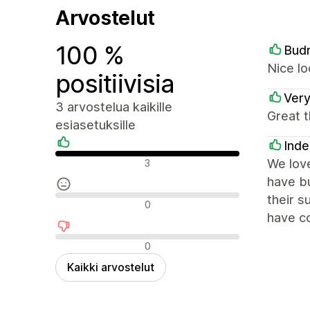
Arvostelut
100 %
Bud
Nice lo
positiivisia
Ver
3 arvostelua kaikille
Great t
esiasetuksille
Inde
Positiiviset arvostelut
We love
3
have bu
their 
Neutraalit arvostelut
0
have co
Negatiiviset arvostelut
0
Kaikki arvostelut