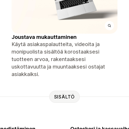
Joustava mukauttaminen
Käytä asiakaspalautteita, videoita ja
monipuolista sisältöä korostaaksesi
tuotteen arvoa, rakentaaksesi
uskottavuutta ja muuntaaksesi ostajat
asiakkaiksi.
SISÄLTÖ
nedistäminen
Ostoskori ja kassavaih