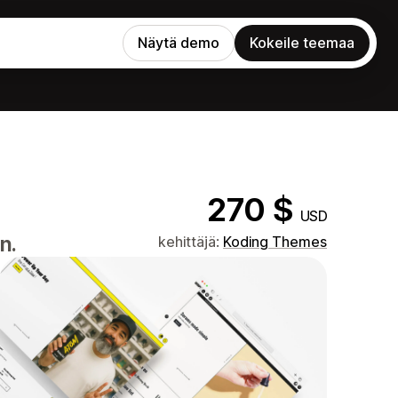
Näytä demo
Kokeile teemaa
270 $
USD
n.
kehittäjä:
Koding Themes