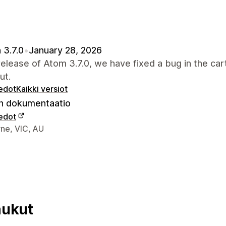
 3.7.0
•
January 28, 2026
 release of Atom 3.7.0, we have fixed a bug in the car
ut.
iedot
Kaikki versiot
 dokumentaatio
iedot
elijan yhteystiedot
ne, VIC, AU
aukut