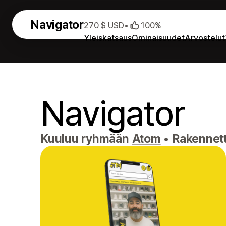
Navigator
270 $ USD
•
100%
Yleiskatsaus
Ominaisuudet
Arvostelut
Navigator
Kuuluu ryhmään
Atom
•
Rakennett