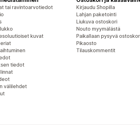
t tai ravintoarvotiedot
Kirjaudu Shopilla
io
Lahjan paketointi
s
Liukuva ostoskori
lukko
Nouto myymälästä
soluutioiset kuvat
Paikallaan pysyvä ostoskor
eriat
Pikaosto
vaihtuminen
Tilauskommentit
iedot
ksen tiedot
linnat
deot
n välilehdet
ut