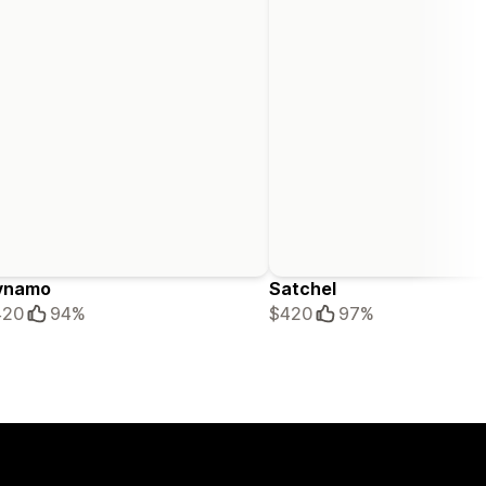
ynamo
Satchel
420
94%
$420
97%