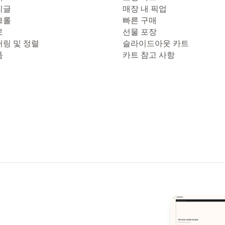
리글
매장 내 픽업
크롤
빠른 구매
로
선물 포장
터링 및 정렬
슬라이드아웃 카트
품
카트 참고 사항