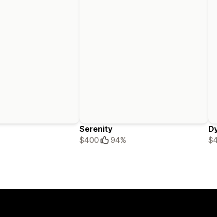
Serenity
D
$400
94%
$