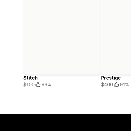
Stitch
Prestige
$100
96%
$400
91%