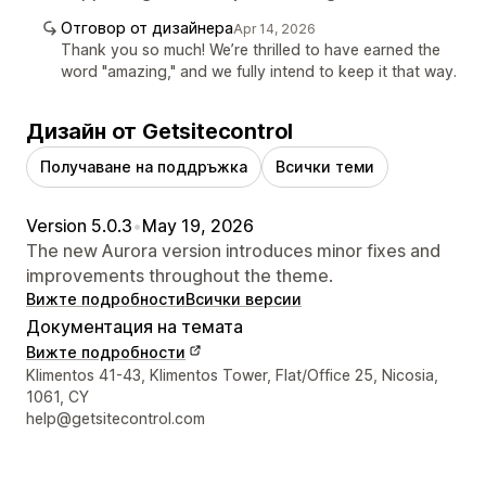
Отговор от дизайнера
Apr 14, 2026
Thank you so much! We’re thrilled to have earned the
word "amazing," and we fully intend to keep it that way.
Дизайн от Getsitecontrol
Получаване на поддръжка
Всички теми
Version 5.0.3
•
May 19, 2026
The new Aurora version introduces minor fixes and
improvements throughout the theme.
Вижте подробности
Всички версии
Документация на темата
Вижте подробности
Данни за връзка с дизайнера
Klimentos 41-43, Klimentos Tower, Flat/Office 25, Nicosia,
1061, CY
help@getsitecontrol.com