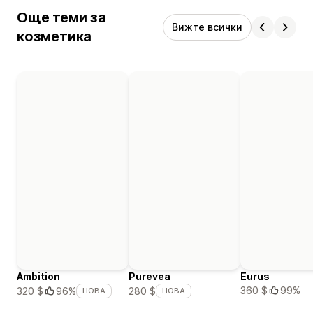
Още теми за
Вижте всички
козметика
Ambition
Purevea
Eurus
360 $
99%
320 $
96%
280 $
НОВА
НОВА