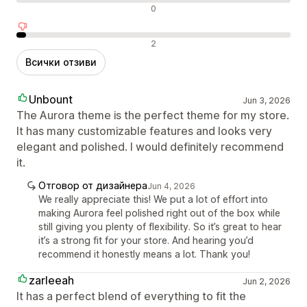
Неутрални отзиви
0
Отрицателни отзиви
2
Всички отзиви
Unbount
Jun 3, 2026
The Aurora theme is the perfect theme for my store.
It has many customizable features and looks very
elegant and polished. I would definitely recommend
it.
Отговор от дизайнера
Jun 4, 2026
We really appreciate this! We put a lot of effort into
making Aurora feel polished right out of the box while
still giving you plenty of flexibility. So it’s great to hear
it’s a strong fit for your store. And hearing you’d
recommend it honestly means a lot. Thank you!
zarleeah
Jun 2, 2026
It has a perfect blend of everything to fit the