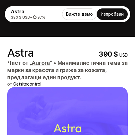
Astra
Вижте демо
Изпробвай
390 $ USD
•
97%
Astra
390 $
USD
Част от „
Aurora
“
•
Минималистична тема за
марки за красота и грижа за кожата,
предлагащи един продукт.
от
Getsitecontrol