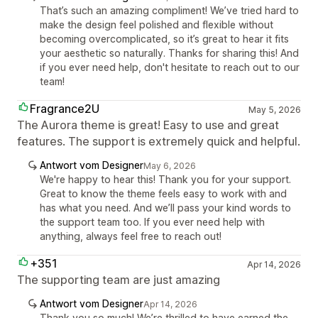
That’s such an amazing compliment! We’ve tried hard to
make the design feel polished and flexible without
becoming overcomplicated, so it’s great to hear it fits
your aesthetic so naturally. Thanks for sharing this! And
if you ever need help, don't hesitate to reach out to our
team!
Fragrance2U
May 5, 2026
The Aurora theme is great! Easy to use and great
features. The support is extremely quick and helpful.
Antwort vom Designer
May 6, 2026
We're happy to hear this! Thank you for your support.
Great to know the theme feels easy to work with and
has what you need. And we’ll pass your kind words to
the support team too. If you ever need help with
anything, always feel free to reach out!
+351
Apr 14, 2026
The supporting team are just amazing
Antwort vom Designer
Apr 14, 2026
Thank you so much! We’re thrilled to have earned the