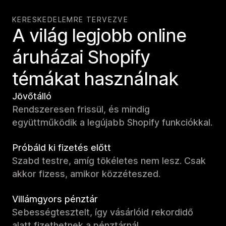
KERESKEDELEMRE TERVEZVE
A világ legjobb online
áruházai Shopify
témákat használnak
Jövőtálló
Rendszeresen frissül, és mindig
együttműködik a legújabb Shopify funkciókkal.
Próbáld ki fizetés előtt
Szabd testre, amíg tökéletes nem lesz. Csak
akkor fizess, amikor közzéteszed.
Villámgyors pénztár
Sebességtesztelt, így vásárlóid rekordidő
alatt fizethetnek a pénztárnál.