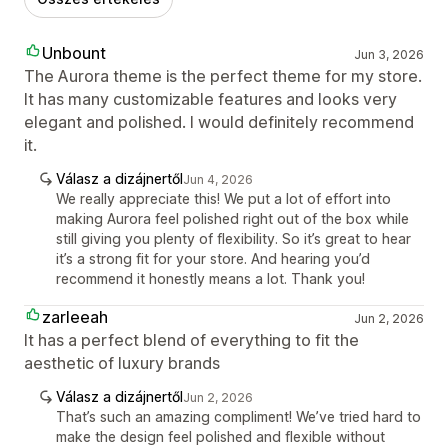
Unbount
Jun 3, 2026
The Aurora theme is the perfect theme for my store.
It has many customizable features and looks very
elegant and polished. I would definitely recommend
it.
Válasz a dizájnertől
Jun 4, 2026
We really appreciate this! We put a lot of effort into
making Aurora feel polished right out of the box while
still giving you plenty of flexibility. So it’s great to hear
it’s a strong fit for your store. And hearing you’d
recommend it honestly means a lot. Thank you!
zarleeah
Jun 2, 2026
It has a perfect blend of everything to fit the
aesthetic of luxury brands
Válasz a dizájnertől
Jun 2, 2026
That’s such an amazing compliment! We’ve tried hard to
make the design feel polished and flexible without