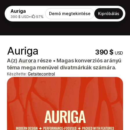
Auriga
Demó megtekintése
Kipróbálás
390 $ USD
•
97%
Auriga
390 $
USD
A(z)
Aurora
része
•
Magas konverziós arányú
téma mega menüvel divatmárkák számára.
Készítette:
Getsitecontrol