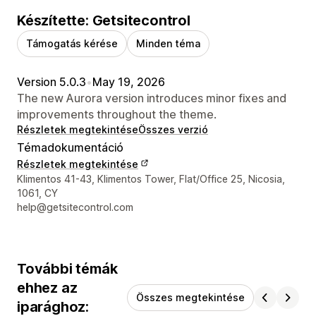
Készítette: Getsitecontrol
Támogatás kérése
Minden téma
Version 5.0.3
•
May 19, 2026
The new Aurora version introduces minor fixes and
improvements throughout the theme.
Részletek megtekintése
Összes verzió
Témadokumentáció
Részletek megtekintése
Dizájner kapcsolattartási adatai
Klimentos 41-43, Klimentos Tower, Flat/Office 25, Nicosia,
1061, CY
help@getsitecontrol.com
További témák
ehhez az
Összes megtekintése
iparághoz: