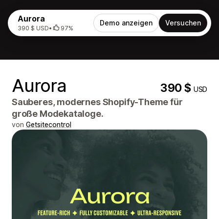
Aurora
Demo anzeigen
Versuchen
390 $ USD
•
97%
Aurora
390 $
USD
Sauberes, modernes Shopify-Theme für
große Modekataloge.
von
Getsitecontrol