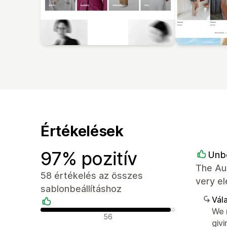
Értékelések
97% pozitív
Unb
The Au
58 értékelés az összes
very el
sablonbeállításhoz
Vála
We r
Pozitív értékelések
56
givi