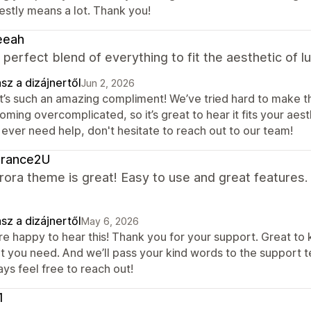
estly means a lot. Thank you!
eeah
a perfect blend of everything to fit the aesthetic of 
sz a dizájnertől
Jun 2, 2026
t’s such an amazing compliment! We’ve tried hard to make th
ming overcomplicated, so it’s great to hear it fits your aesth
 ever need help, don't hesitate to reach out to our team!
grance2U
ora theme is great! Easy to use and great features.
sz a dizájnertől
May 6, 2026
re happy to hear this! Thank you for your support. Great to
t you need. And we’ll pass your kind words to the support t
ys feel free to reach out!
1