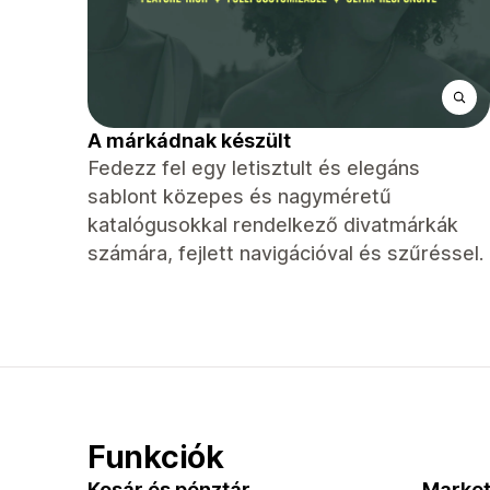
A márkádnak készült
Fedezz fel egy letisztult és elegáns
sablont közepes és nagyméretű
katalógusokkal rendelkező divatmárkák
számára, fejlett navigációval és szűréssel.
Funkciók
Kosár és pénztár
Market