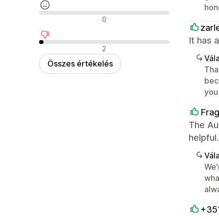
hon
Semleges értékelések
0
zarl
It has 
Negatív értékelések
2
Vála
Összes értékelés
Tha
beco
you
Fra
The Aur
helpful.
Vála
We'
wha
alwa
+35