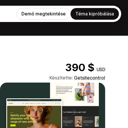
Demó megtekintése
Téma kipróbálása
390 $
USD
Készítette:
Getsitecontrol