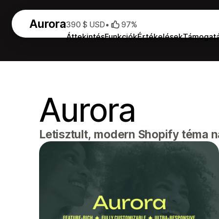
Aurora
390 $ USD
•
97%
Áttekintés
Funkciók
Értékelések
Támogat
Aurora
Letisztult, modern Shopify téma 