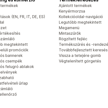
t termékek
Ajánlott termékek
Kenyérmorzsa
tások (EN, FR, IT, DE, ES)
Kollekcióoldal-navigáció
dal
Legutóbb megtekintett
ézet
Megamenü
értékesítés
Mintaszűrők
számláló
Rögzített fejléc
b megtekintett
Termékszűrés és -rendez
elüli promóciók
Továbbfejlesztett keresés
ós bannerek
Vissza a tetejére gomb
iós csempék
Végtelenített görgetés
ós felugró ablakok
jelvények
zabható
tfelvételi űrlap
zámláló
-ellenőrző