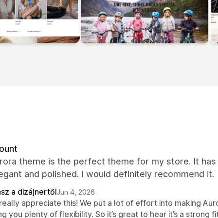
ount
rora theme is the perfect theme for my store. It ha
egant and polished. I would definitely recommend it.
sz a dizájnertől
Jun 4, 2026
eally appreciate this! We put a lot of effort into making Auro
ng you plenty of flexibility. So it’s great to hear it’s a stron