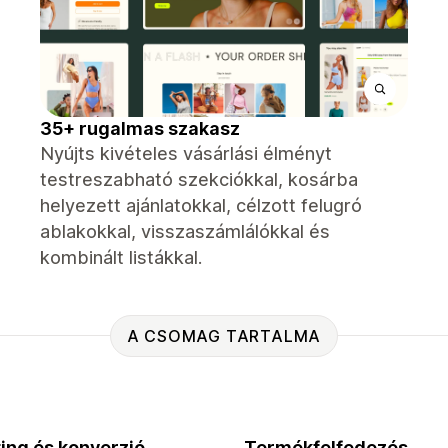
35+ rugalmas szakasz
Nyújts kivételes vásárlási élményt
testreszabható szekciókkal, kosárba
helyezett ajánlatokkal, célzott felugró
ablakokkal, visszaszámlálókkal és
kombinált listákkal.
A CSOMAG TARTALMA
ing és konverzió
Termékfelfedezés