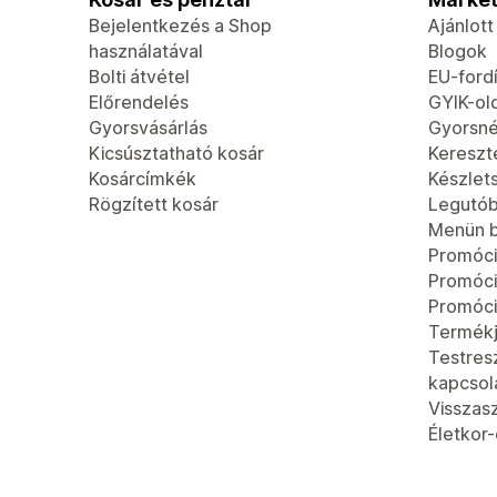
Bejelentkezés a Shop
Ajánlot
használatával
Blogok
Bolti átvétel
EU-fordí
Előrendelés
GYIK-ol
Gyorsvásárlás
Gyorsn
Kicsúsztatható kosár
Kereszt
Kosárcímkék
Készlet
Rögzített kosár
Legutób
Menün b
Promóci
Promóc
Promóci
Termék
Testres
kapcsola
Visszas
Életkor