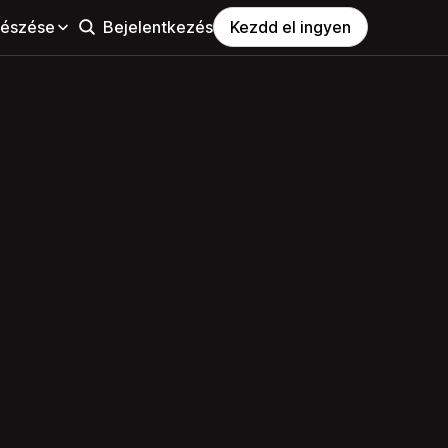
észése
Bejelentkezés
Kezdd el ingyen