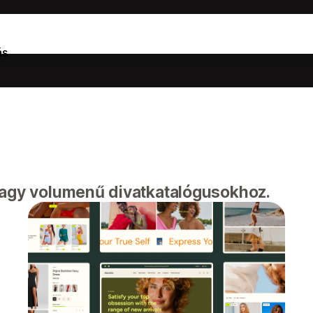
ás
nagy volumenű divatkatalógusokhoz.