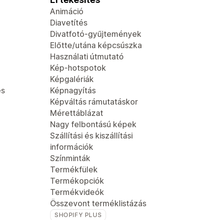
Animáció
Diavetítés
Divatfotó-gyűjtemények
Előtte/utána képcsúszka
Használati útmutató
Kép-hotspotok
Képgalériák
és
Képnagyítás
Képváltás rámutatáskor
Mérettáblázat
Nagy felbontású képek
Szállítási és kiszállítási
információk
Színminták
Termékfülek
Termékopciók
Termékvideók
Összevont terméklistázás
SHOPIFY PLUS