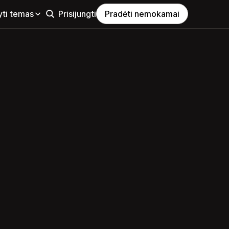
yti temas
Prisijungti
Pradėti nemokamai