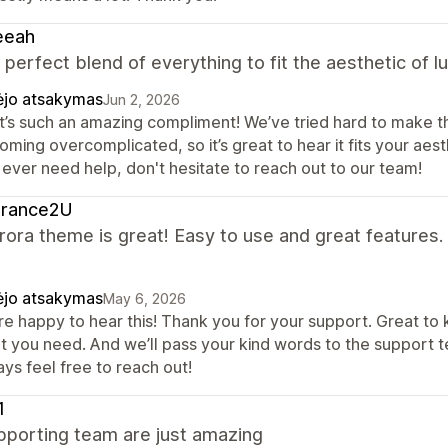
eeah
a perfect blend of everything to fit the aesthetic of 
ėjo atsakymas
Jun 2, 2026
t’s such an amazing compliment! We’ve tried hard to make th
ming overcomplicated, so it’s great to hear it fits your aesth
 ever need help, don't hesitate to reach out to our team!
grance2U
ora theme is great! Easy to use and great features.
ėjo atsakymas
May 6, 2026
re happy to hear this! Thank you for your support. Great to
t you need. And we’ll pass your kind words to the support t
ys feel free to reach out!
1
pporting team are just amazing