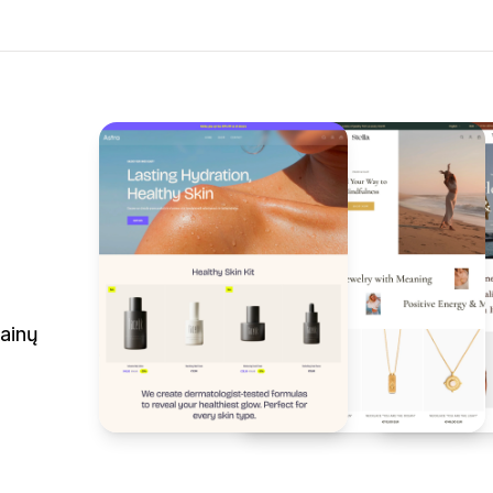
zainų