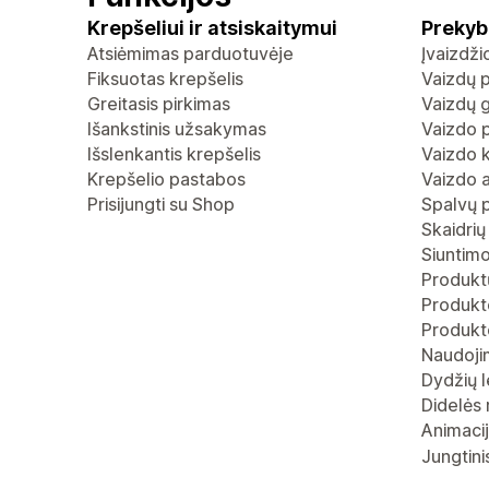
Krepšeliui ir atsiskaitymui
Prekyb
Atsiėmimas parduotuvėje
Įvaizdž
Fiksuotas krepšelis
Vaizdų p
Greitasis pirkimas
Vaizdų g
Išankstinis užsakymas
Vaizdo p
Išslenkantis krepšelis
Vaizdo 
Krepšelio pastabos
Vaizdo 
Prisijungti su Shop
Spalvų 
Skaidrių
Siuntimo
Produktų
Produkto
Produkt
Naudoji
Dydžių l
Didelės 
Animaci
Jungtini