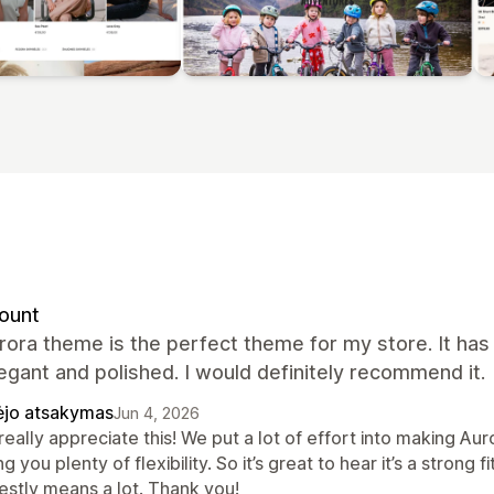
ount
rora theme is the perfect theme for my store. It ha
egant and polished. I would definitely recommend it.
ėjo atsakymas
Jun 4, 2026
eally appreciate this! We put a lot of effort into making Auro
ng you plenty of flexibility. So it’s great to hear it’s a stron
estly means a lot. Thank you!