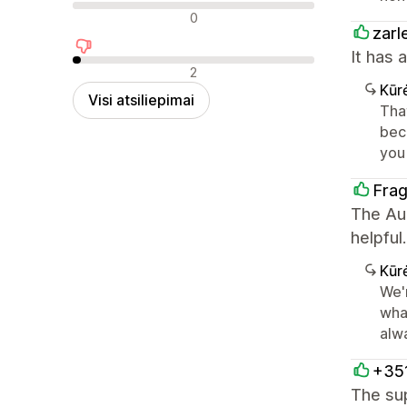
Neutralūs atsiliepimai
0
zarl
It has 
Neigiami atsiliepimai
2
Kūr
Visi atsiliepimai
Tha
beco
you
Fra
The Aur
helpful.
Kūr
We'
wha
alwa
+35
The su