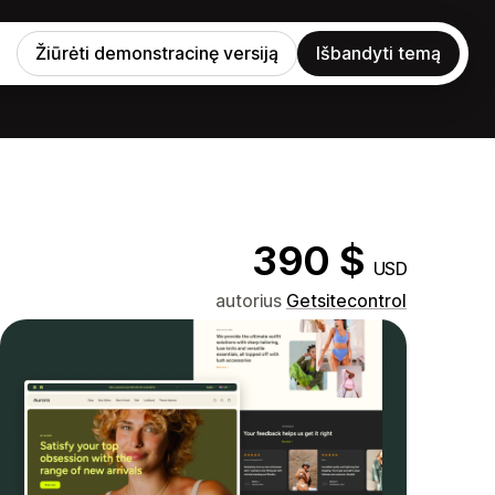
Žiūrėti demonstracinę versiją
Išbandyti temą
390 $
USD
autorius
Getsitecontrol