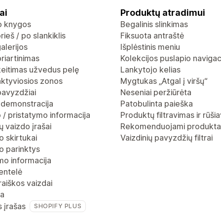
ai
Produktų atradimui
io knygos
Begalinis slinkimas
rieš / po slankiklis
Fiksuota antraštė
alerijos
Išplėstinis meniu
riartinimas
Kolekcijos puslapio navigac
keitimas užvedus pelę
Lankytojo kelias
aktyviosios zonos
Mygtukas „Atgal į viršų“
pavyzdžiai
Neseniai peržiūrėta
 demonstracija
Patobulinta paieška
 / pristatymo informacija
Produktų filtravimas ir rūši
 vaizdo įrašai
Rekomenduojami produkta
 skirtukai
Vaizdinių pavyzdžių filtrai
o parinktys
mo informacija
entelė
raiškos vaizdai
ja
s įrašas
SHOPIFY PLUS