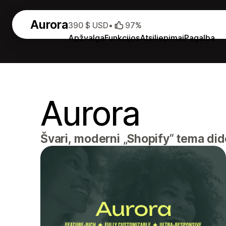
Aurora
390 $ USD
•
97%
Apžvalga
Funkcijos
Atsiliepimai
Pagalba
Aurora
Švari, moderni „Shopify“ tema di