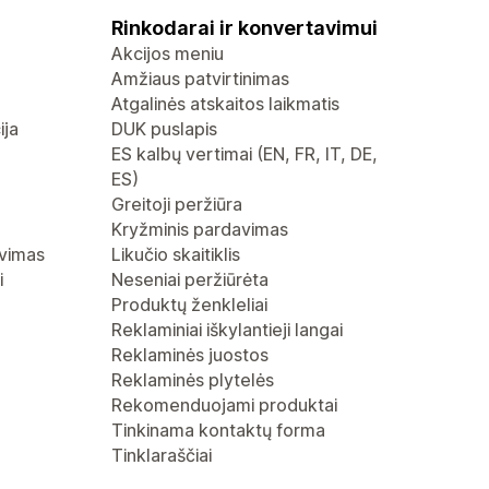
Rinkodarai ir konvertavimui
Akcijos meniu
Amžiaus patvirtinimas
Atgalinės atskaitos laikmatis
ija
DUK puslapis
ES kalbų vertimai (EN, FR, IT, DE,
ES)
Greitoji peržiūra
Kryžminis pardavimas
avimas
Likučio skaitiklis
i
Neseniai peržiūrėta
Produktų ženkleliai
Reklaminiai iškylantieji langai
Reklaminės juostos
Reklaminės plytelės
Rekomenduojami produktai
Tinkinama kontaktų forma
Tinklaraščiai