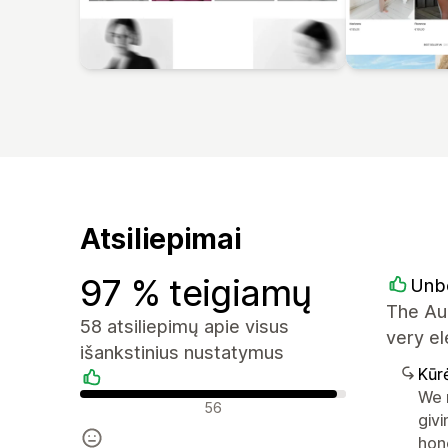
Atsiliepimai
97 % teigiamų
Unb
The Au
58 atsiliepimų apie visus
very el
išankstinius nustatymus
Kūr
We r
Teigiami atsiliepimai
56
givi
hon